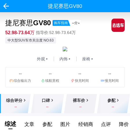
捷尼赛思GV80
捷尼赛思GV80
购车指南
--
分
52.98-73.64万
指导价:52.98-73.64万
中大型SUV车市关注度 NO.63
外观
内饰
座椅
--
--
--
--
综合输出力
续航里程
快充时间
慢充时间
综合评分
口碑
裸车价
参配
--
--
--
--
综述
文章
参配
图片
经销商
点评
降价