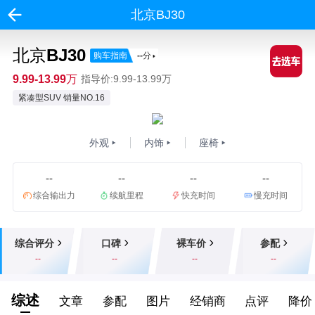
北京BJ30
北京BJ30
购车指南
--
分
9.99-13.99万
指导价:9.99-13.99万
紧凑型SUV 销量NO.16
外观
内饰
座椅
--
--
--
--
综合输出力
续航里程
快充时间
慢充时间
综合评分
口碑
裸车价
参配
--
--
--
--
综述
文章
参配
图片
经销商
点评
降价