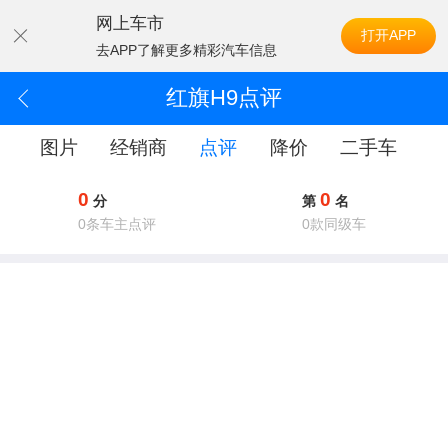
网上车市
打开APP
去APP了解更多精彩汽车信息
红旗H9点评
配
图片
经销商
点评
降价
二手车
0
0
分
第
名
0
条车主点评
0
款同级车