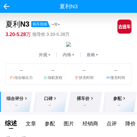
夏利N3
夏利N3
购车指南
--
分
3.20-5.28万
指导价:3.20-5.28万
外观
内饰
座椅
--
--
--
--
综合输出力
续航里程
快充时间
慢充时间
综合评分
口碑
裸车价
参配
--
--
--
--
综述
文章
参配
图片
经销商
点评
降价