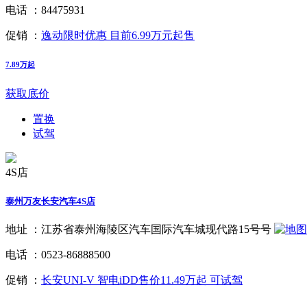
电话 ：
84475931
促销 ：
逸动限时优惠 目前6.99万元起售
7.89万起
获取底价
置换
试驾
4S店
泰州万友长安汽车4S店
地址 ：
江苏省泰州海陵区汽车国际汽车城现代路15号号
电话 ：
0523-86888500
促销 ：
长安UNI-V 智电iDD售价11.49万起 可试驾