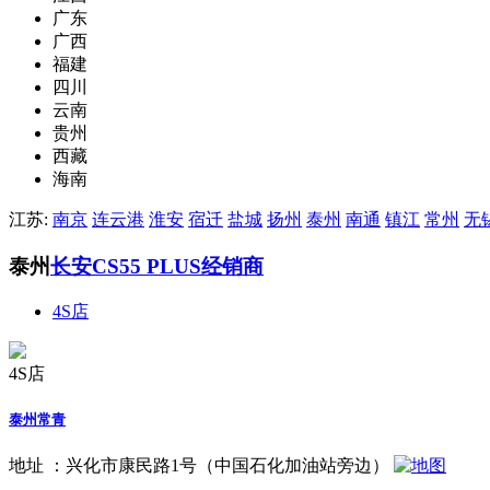
广东
广西
福建
四川
云南
贵州
西藏
海南
江苏:
南京
连云港
淮安
宿迁
盐城
扬州
泰州
南通
镇江
常州
无
泰州
长安CS55 PLUS经销商
4S店
4S店
泰州常青
地址 ：
兴化市康民路1号（中国石化加油站旁边）