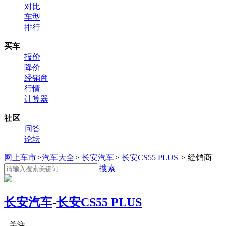
对比
车型
排行
买车
报价
降价
经销商
行情
计算器
社区
问答
论坛
网上车市
>
汽车大全
>
长安汽车
>
长安CS55 PLUS
>
经销商
搜索
长安汽车
-
长安CS55 PLUS
关注