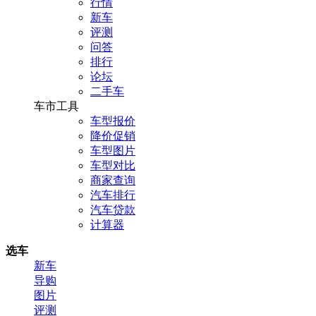
行情
新车
评测
问答
排行
论坛
二手车
车市工具
车型报价
降价促销
车型图片
车型对比
商家查询
汽车排行
汽车贷款
计算器
选车
新车
导购
图片
评测