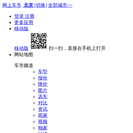
网上车市
北京
[切换]
全部城市>>
登录
注册
更多应用
移动版
移动版
扫一扫，直接在手机上打开
网站地图
车市频道
车型
报价
降价
图片
选车
对比
资讯
商家
视频
独家