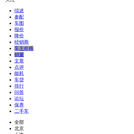
综述
参配
车图
报价
降价
经销商
车主价格
销量
文章
点评
能耗
车贷
排行
问答
论坛
保养
二手车
全部
北京