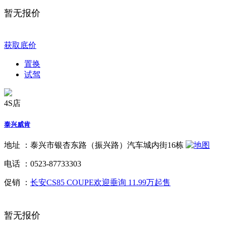
暂无报价
获取底价
置换
试驾
4S店
泰兴威肯
地址 ：
泰兴市银杏东路（振兴路）汽车城内街16栋
电话 ：
0523-87733303
促销 ：
长安CS85 COUPE欢迎垂询 11.99万起售
暂无报价