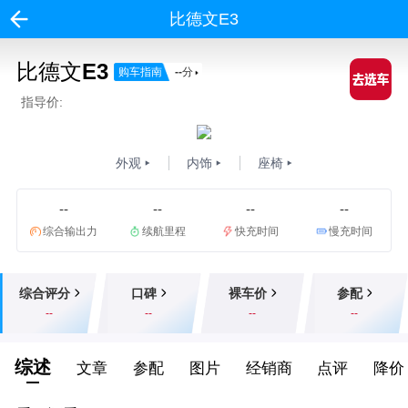
比德文E3
比德文E3
购车指南
--
分
指导价:
外观
内饰
座椅
--
--
--
--
综合输出力
续航里程
快充时间
慢充时间
综合评分
口碑
裸车价
参配
--
--
--
--
综述
文章
参配
图片
经销商
点评
降价