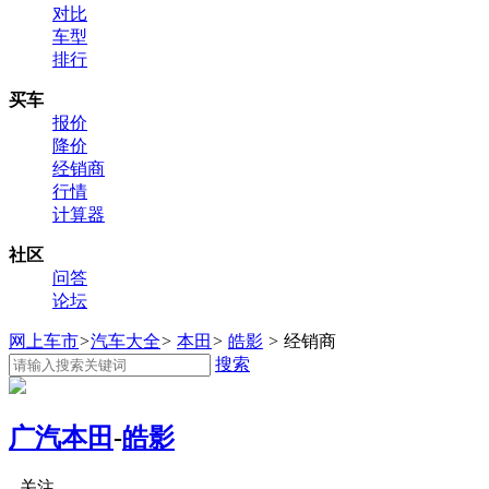
对比
车型
排行
买车
报价
降价
经销商
行情
计算器
社区
问答
论坛
网上车市
>
汽车大全
>
本田
>
皓影
>
经销商
搜索
广汽本田
-
皓影
关注