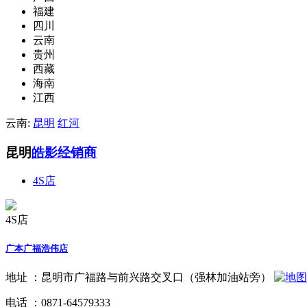
福建
四川
云南
贵州
西藏
海南
江西
云南:
昆明
红河
昆明
皓影经销商
4S店
4S店
广本广福浩伟店
地址 ：
昆明市广福路与前兴路交叉口（强林加油站旁）
电话 ：
0871-64579333