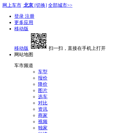
网上车市
北京
[切换]
全部城市>>
登录
注册
更多应用
移动版
移动版
扫一扫，直接在手机上打开
网站地图
车市频道
车型
报价
降价
图片
选车
对比
资讯
商家
视频
独家