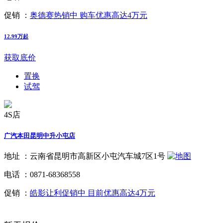
促销 ：
奥德赛热销中 购车优惠高达4万元
12.99万起
获取底价
置换
试驾
4S店
广汽本田昆明中升小屯店
地址 ：
云南省昆明市高新区小屯汽车城7区1号
电话 ：
0871-68368558
促销 ：
皓影让利促销中 目前优惠高达4万元