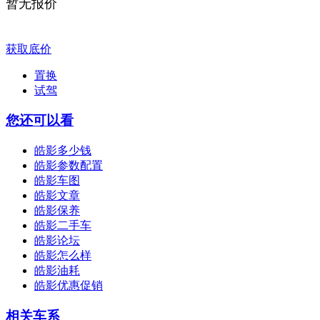
暂无报价
获取底价
置换
试驾
您还可以看
皓影多少钱
皓影参数配置
皓影车图
皓影文章
皓影保养
皓影二手车
皓影论坛
皓影怎么样
皓影油耗
皓影优惠促销
相关车系