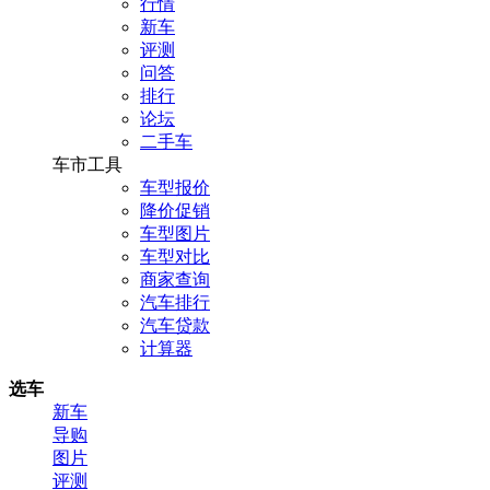
行情
新车
评测
问答
排行
论坛
二手车
车市工具
车型报价
降价促销
车型图片
车型对比
商家查询
汽车排行
汽车贷款
计算器
选车
新车
导购
图片
评测