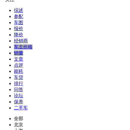
综述
参配
车图
报价
降价
经销商
车主价格
销量
文章
点评
能耗
车贷
排行
问答
论坛
保养
二手车
全部
北京