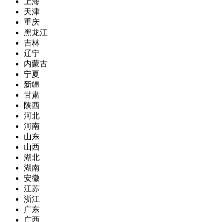
上海
天津
重庆
黑龙江
吉林
辽宁
内蒙古
宁夏
新疆
甘肃
陕西
河北
河南
山东
山西
湖北
湖南
安徽
江苏
浙江
广东
广西