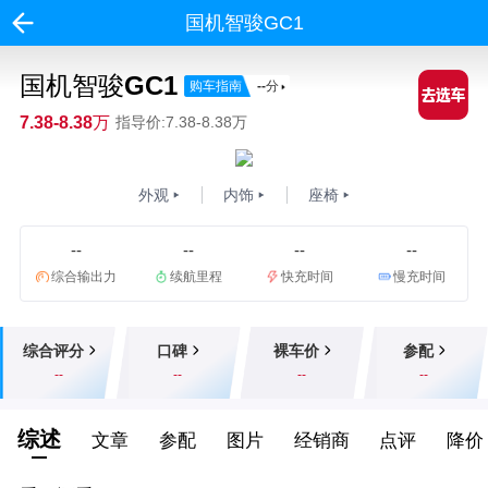
国机智骏GC1
国机智骏GC1
购车指南
--
分
7.38-8.38万
指导价:7.38-8.38万
外观
内饰
座椅
--
--
--
--
综合输出力
续航里程
快充时间
慢充时间
综合评分
口碑
裸车价
参配
--
--
--
--
综述
文章
参配
图片
经销商
点评
降价