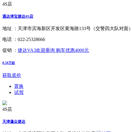
4S店
通达津宝捷达4S店
地址 ：
天津市滨海新区开发区黄海路133号（交警四大队对面
电话 ：
022-25328666
促销 ：
捷达VA3欢迎垂询 购车优惠4000元
8.58万起
获取底价
置换
试驾
4S店
天津瀛众捷达