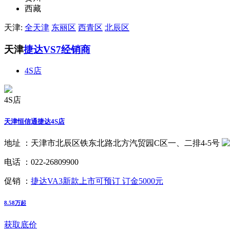
西藏
天津:
全天津
东丽区
西青区
北辰区
天津
捷达VS7经销商
4S店
4S店
天津恒信通捷达4S店
地址 ：
天津市北辰区铁东北路北方汽贸园C区一、二排4-5号
电话 ：
022-26809900
促销 ：
捷达VA3新款上市可预订 订金5000元
8.58万起
获取底价