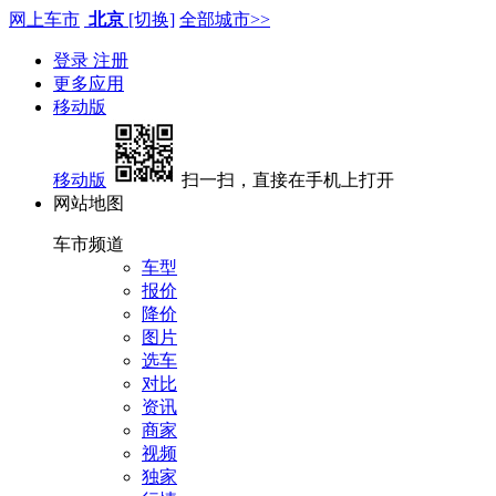
网上车市
北京
[切换]
全部城市>>
登录
注册
更多应用
移动版
移动版
扫一扫，直接在手机上打开
网站地图
车市频道
车型
报价
降价
图片
选车
对比
资讯
商家
视频
独家