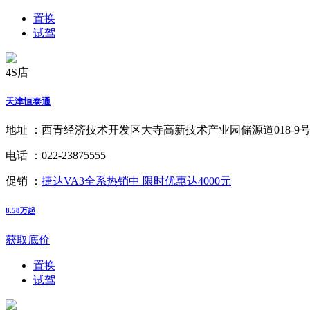
置换
试驾
4S店
天津恒泰通
地址 ：
西青经济技术开发区大寺高新技术产业园储源道018-9
电话 ：
022-23875555
促销 ：
捷达VA3全系热销中 限时优惠达4000元
8.58万起
获取底价
置换
试驾