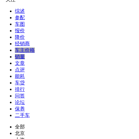
综述
参配
车图
报价
降价
经销商
车主价格
销量
文章
点评
能耗
车贷
排行
问答
论坛
保养
二手车
全部
北京