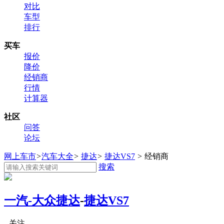
对比
车型
排行
买车
报价
降价
经销商
行情
计算器
社区
问答
论坛
网上车市
>
汽车大全
>
捷达
>
捷达VS7
>
经销商
搜索
一汽-大众捷达
-
捷达VS7
关注