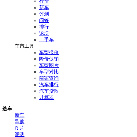
行情
新车
评测
问答
排行
论坛
二手车
车市工具
车型报价
降价促销
车型图片
车型对比
商家查询
汽车排行
汽车贷款
计算器
选车
新车
导购
图片
评测