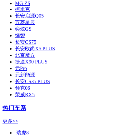
MG ZS
柯米克
长安启源Q05
五菱星辰
奕炫GS
缤智
长安CS75
长安欧尚X5 PLUS
北京魔方
捷途X90 PLUS
元Pro
元新能源
长安CS35 PLUS
领克06
荣威RX5
热门车系
更多>>
瑞虎8