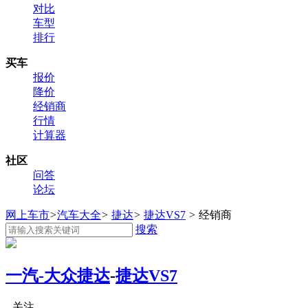
对比
车型
排行
买车
报价
降价
经销商
行情
计算器
社区
问答
论坛
网上车市
>
汽车大全
>
捷达
>
捷达VS7
>
经销商
搜索
一汽-大众捷达
-
捷达VS7
关注