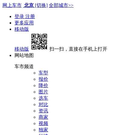
网上车市
北京
[切换]
全部城市>>
登录
注册
更多应用
移动版
移动版
扫一扫，直接在手机上打开
网站地图
车市频道
车型
报价
降价
图片
选车
对比
资讯
商家
视频
独家