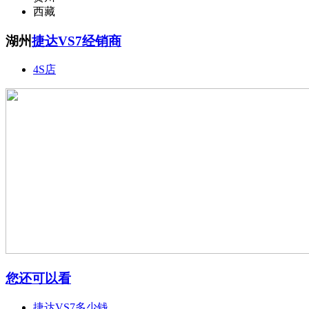
西藏
湖州
捷达VS7经销商
4S店
您还可以看
捷达VS7多少钱