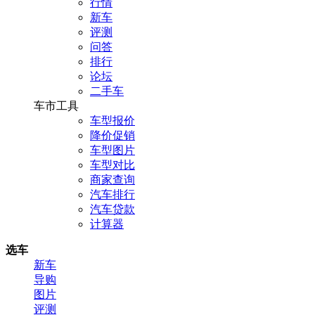
行情
新车
评测
问答
排行
论坛
二手车
车市工具
车型报价
降价促销
车型图片
车型对比
商家查询
汽车排行
汽车贷款
计算器
选车
新车
导购
图片
评测