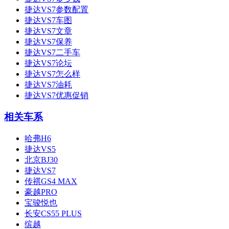
捷达VS7参数配置
捷达VS7车图
捷达VS7文章
捷达VS7保养
捷达VS7二手车
捷达VS7论坛
捷达VS7怎么样
捷达VS7油耗
捷达VS7优惠促销
相关车系
哈弗H6
捷达VS5
北京BJ30
捷达VS7
传祺GS4 MAX
豪越PRO
宝骏悦也
长安CS55 PLUS
缤越