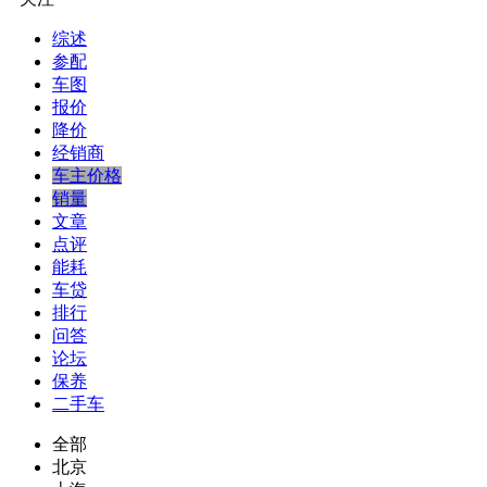
综述
参配
车图
报价
降价
经销商
车主价格
销量
文章
点评
能耗
车贷
排行
问答
论坛
保养
二手车
全部
北京