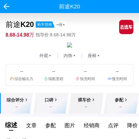
前途K20
前途K20
购车指南
--
分
8.68-14.98万
指导价:8.68-14.98万
外观
内饰
座椅
--
--
--
--
综合输出力
续航里程
快充时间
慢充时间
综合评分
口碑
裸车价
参配
--
--
--
--
综述
文章
参配
图片
经销商
点评
降价