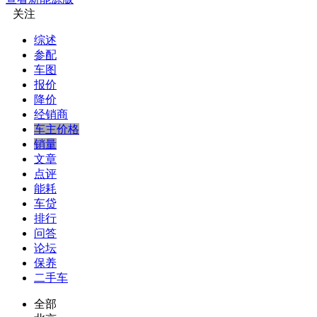
关注
综述
参配
车图
报价
降价
经销商
车主价格
销量
文章
点评
能耗
车贷
排行
问答
论坛
保养
二手车
全部