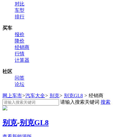
对比
车型
排行
买车
报价
降价
经销商
行情
计算器
社区
问答
论坛
网上车市
>
汽车大全
>
别克
>
别克GL8
>
经销商
请输入搜索关键词
搜索
别克
-
别克GL8
查看新能源版