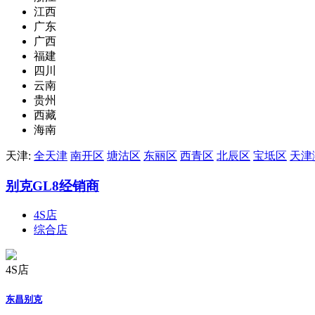
江西
广东
广西
福建
四川
云南
贵州
西藏
海南
天津:
全天津
南开区
塘沽区
东丽区
西青区
北辰区
宝坻区
天津
别克GL8经销商
4S店
综合店
4S店
东昌别克