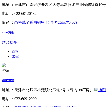
地址 ：
天津市西青经济开发区大寺高新技术产业园储源道10号
电话 ：
022-60120182
促销 ：
昂科威全系热销中 限时优惠高达5.6万
22.99万起
获取底价
置换
试驾
4S店
浩物君德
地址 ：
天津市北辰区小淀镇北辰道2号（院内B8厂房）
电话 ：
022-60912990