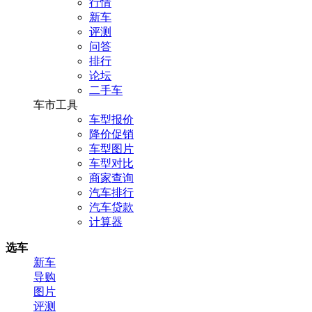
行情
新车
评测
问答
排行
论坛
二手车
车市工具
车型报价
降价促销
车型图片
车型对比
商家查询
汽车排行
汽车贷款
计算器
选车
新车
导购
图片
评测