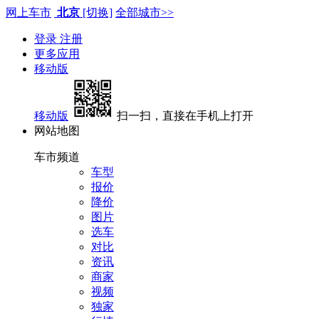
网上车市
北京
[切换]
全部城市>>
登录
注册
更多应用
移动版
移动版
扫一扫，直接在手机上打开
网站地图
车市频道
车型
报价
降价
图片
选车
对比
资讯
商家
视频
独家