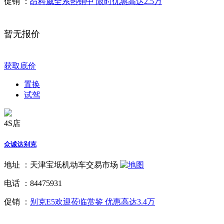
促销 ：
昂科威全系热销中 限时优惠高达2.5万
暂无报价
获取底价
置换
试驾
4S店
众诚达别克
地址 ：
天津宝坻机动车交易市场
电话 ：
84475931
促销 ：
别克E5欢迎莅临赏鉴 优惠高达3.4万