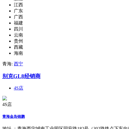
江西
广东
广西
福建
四川
云南
贵州
西藏
海南
青海:
西宁
别克GL8经销商
4S店
4S店
青海金岛锦鹏
地址 ：
青海西宁城南工业园区同安路182号（302路终点下车向南