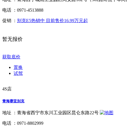
电话 ：
0971-4513888
促销 ：
别克E5热销中 目前售价16.99万元起
暂无报价
获取底价
置换
试驾
4S店
青海赛亚别克
地址 ：
青海省西宁市东川工业园区昆仑东路22号
电话 ：
0971-8802999