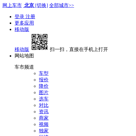
网上车市
北京
[切换]
全部城市>>
登录
注册
更多应用
移动版
移动版
扫一扫，直接在手机上打开
网站地图
车市频道
车型
报价
降价
图片
选车
对比
资讯
商家
视频
独家