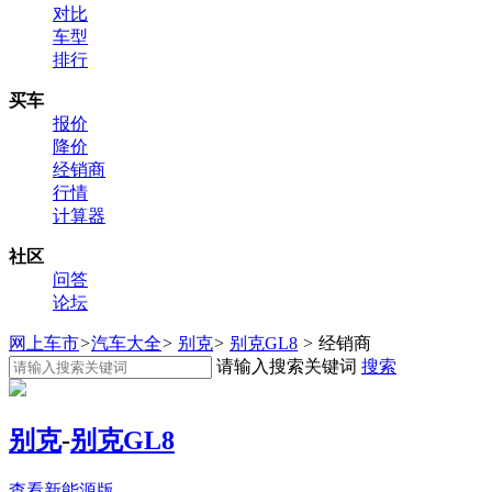
对比
车型
排行
买车
报价
降价
经销商
行情
计算器
社区
问答
论坛
网上车市
>
汽车大全
>
别克
>
别克GL8
>
经销商
请输入搜索关键词
搜索
别克
-
别克GL8
查看新能源版