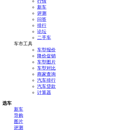
行情
新车
评测
问答
排行
论坛
二手车
车市工具
车型报价
降价促销
车型图片
车型对比
商家查询
汽车排行
汽车贷款
计算器
选车
新车
导购
图片
评测