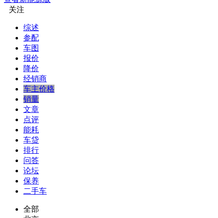
关注
综述
参配
车图
报价
降价
经销商
车主价格
销量
文章
点评
能耗
车贷
排行
问答
论坛
保养
二手车
全部