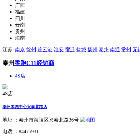
广西
福建
四川
云南
贵州
海南
江苏:
南京
徐州
连云港
淮安
宿迁
盐城
扬州
泰州
南通
常州
无
泰州
零跑C11经销商
4S店
4S店
泰州零跑中心兴泰北路店
地址 ：
泰州市海陵区兴泰北路36号
电话 ：
84475931