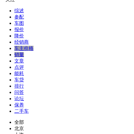
综述
参配
车图
报价
降价
经销商
车主价格
销量
文章
点评
能耗
车贷
排行
问答
论坛
保养
二手车
全部
北京