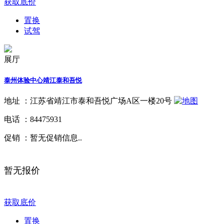
获取底价
置换
试驾
展厅
泰州体验中心靖江泰和吾悦
地址 ：
江苏省靖江市泰和吾悦广场A区一楼20号
电话 ：
84475931
促销 ：
暂无促销信息..
暂无报价
获取底价
置换