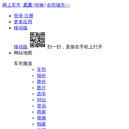
网上车市
北京
[切换]
全部城市>>
登录
注册
更多应用
移动版
移动版
扫一扫，直接在手机上打开
网站地图
车市频道
车型
报价
降价
图片
选车
对比
资讯
商家
视频
独家