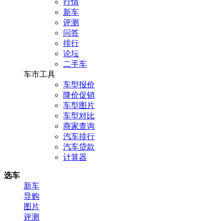
行情
新车
评测
问答
排行
论坛
二手车
车市工具
车型报价
降价促销
车型图片
车型对比
商家查询
汽车排行
汽车贷款
计算器
选车
新车
导购
图片
评测