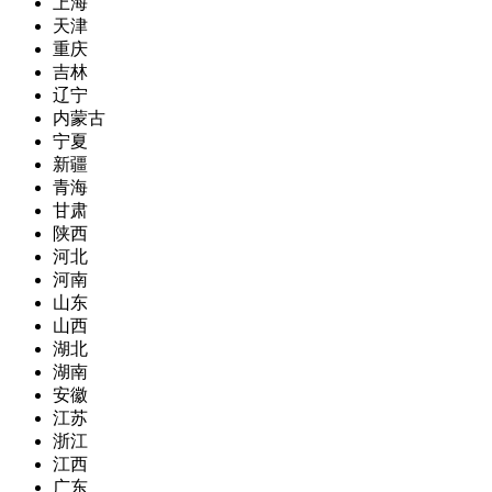
上海
天津
重庆
吉林
辽宁
内蒙古
宁夏
新疆
青海
甘肃
陕西
河北
河南
山东
山西
湖北
湖南
安徽
江苏
浙江
江西
广东