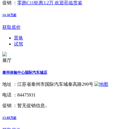
促销 ：
零跑C11钜惠3.2万 欢迎莅临赏鉴
14.38万起
获取底价
置换
试驾
展厅
泰州体验中心国际汽车城店
地址 ：
江苏省泰州市国际汽车城泰高路299号
电话 ：
84475931
促销 ：
暂无促销信息..
13.88万起