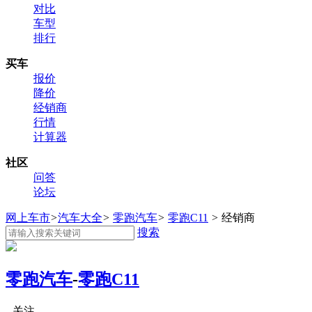
对比
车型
排行
买车
报价
降价
经销商
行情
计算器
社区
问答
论坛
网上车市
>
汽车大全
>
零跑汽车
>
零跑C11
>
经销商
搜索
零跑汽车
-
零跑C11
关注