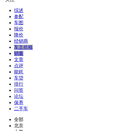
综述
参配
车图
报价
降价
经销商
车主价格
销量
文章
点评
能耗
车贷
排行
问答
论坛
保养
二手车
全部
北京