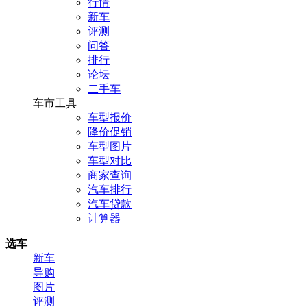
行情
新车
评测
问答
排行
论坛
二手车
车市工具
车型报价
降价促销
车型图片
车型对比
商家查询
汽车排行
汽车贷款
计算器
选车
新车
导购
图片
评测