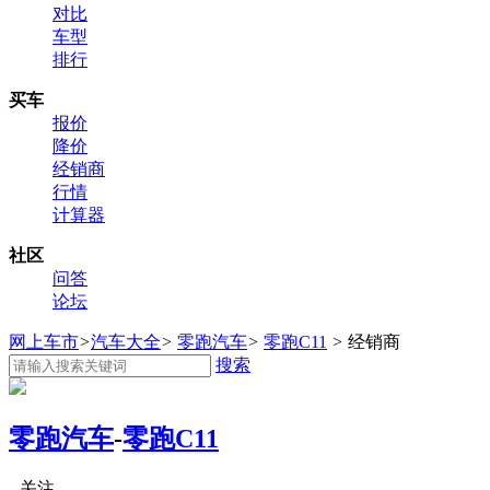
对比
车型
排行
买车
报价
降价
经销商
行情
计算器
社区
问答
论坛
网上车市
>
汽车大全
>
零跑汽车
>
零跑C11
>
经销商
搜索
零跑汽车
-
零跑C11
关注