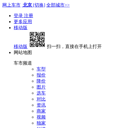
网上车市
北京
[切换]
全部城市>>
登录
注册
更多应用
移动版
移动版
扫一扫，直接在手机上打开
网站地图
车市频道
车型
报价
降价
图片
选车
对比
资讯
商家
视频
独家