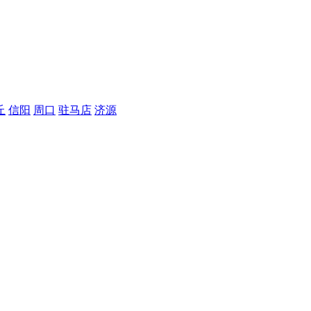
丘
信阳
周口
驻马店
济源