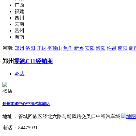
广西
福建
四川
云南
贵州
海南
河南:
郑州
洛阳
开封
平顶山
焦作
新乡
安阳
濮阳
许昌
南阳
商
郑州
零跑C11经销商
4S店
4S店
郑州零跑中心中福汽车城店
地址 ：
管城回族区经北六路与朝凤路交叉口中福汽车城
电话 ：
84475931