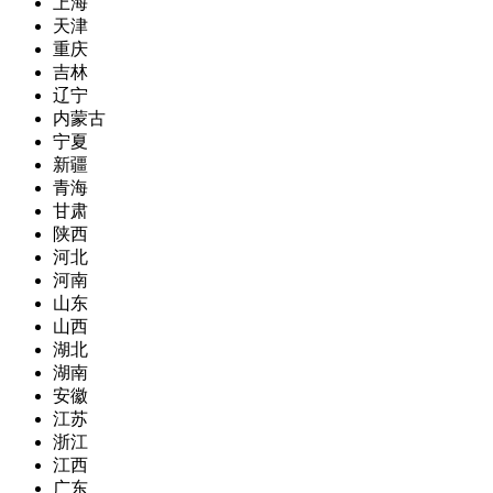
上海
天津
重庆
吉林
辽宁
内蒙古
宁夏
新疆
青海
甘肃
陕西
河北
河南
山东
山西
湖北
湖南
安徽
江苏
浙江
江西
广东