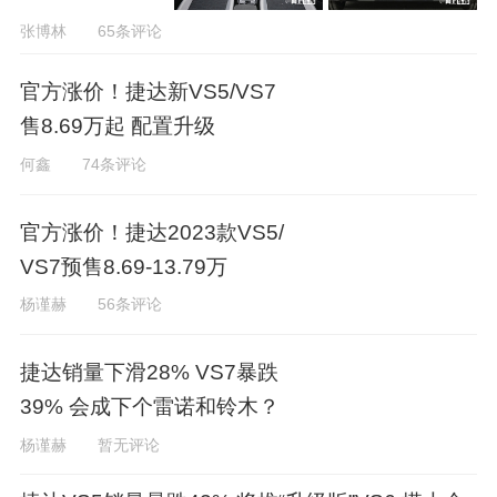
张博林
65条评论
官方涨价！捷达新VS5/VS7
售8.69万起 配置升级
何鑫
74条评论
官方涨价！捷达2023款VS5/
VS7预售8.69-13.79万
杨谨赫
56条评论
捷达销量下滑28% VS7暴跌
39% 会成下个雷诺和铃木？
杨谨赫
暂无评论