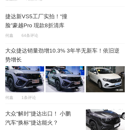
捷达新VS5工厂实拍！“撞
脸”豪越Pro 现款8折清库
何鑫
64条评论
大众捷达销量劲增10.3% 3年半无新车！依旧逆
势增长
何鑫
1条评论
大众“解封”捷达出口！ 小鹏
汽车“换标”捷达能火？