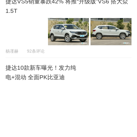
捷达VS5销量暴跌42% 将推“升级版”VS6 搭大众
1.5T
杨谨赫
92条评论
捷达10款新车曝光！发力纯
电+混动 全面PK比亚迪
何鑫
203条评论
大众捷达销量持续暴跌！VS
5降48% VS7大跌58%
何鑫
18条评论