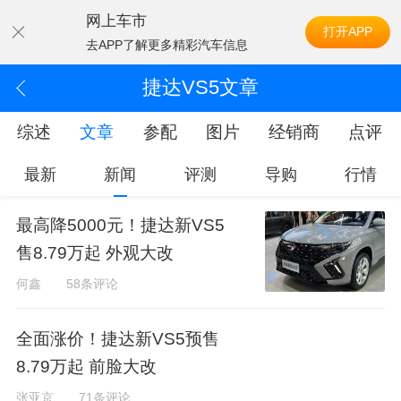
网上车市
打开APP
去APP了解更多精彩汽车信息
捷达VS5文章
综述
文章
参配
图片
经销商
点评
最新
新闻
评测
导购
行情
最高降5000元！捷达新VS5
售8.79万起 外观大改
何鑫
58条评论
全面涨价！捷达新VS5预售
8.79万起 前脸大改
张亚京
71条评论