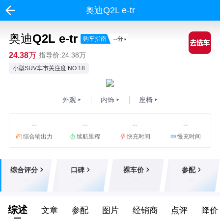
奥迪Q2L e-tr
奥迪Q2L e-tr
购车指南
--
分
24.38万
指导价:24.38万
小型SUV车市关注度 NO.18
外观
内饰
座椅
--
--
--
--
综合输出力
续航里程
快充时间
慢充时间
综合评分
口碑
裸车价
参配
--
--
--
--
综述
文章
参配
图片
经销商
点评
降价