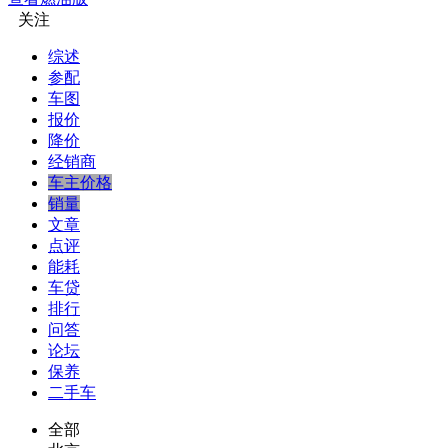
关注
综述
参配
车图
报价
降价
经销商
车主价格
销量
文章
点评
能耗
车贷
排行
问答
论坛
保养
二手车
全部