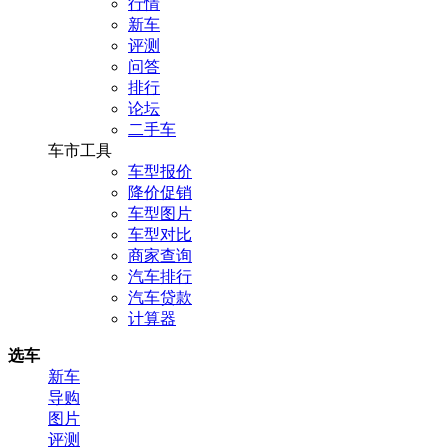
行情
新车
评测
问答
排行
论坛
二手车
车市工具
车型报价
降价促销
车型图片
车型对比
商家查询
汽车排行
汽车贷款
计算器
选车
新车
导购
图片
评测