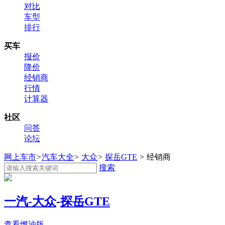
对比
车型
排行
买车
报价
降价
经销商
行情
计算器
社区
问答
论坛
网上车市
>
汽车大全
>
大众
>
探岳GTE
>
经销商
搜索
一汽-大众
-
探岳GTE
查看燃油版