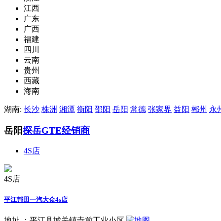
江西
广东
广西
福建
四川
云南
贵州
西藏
海南
湖南:
长沙
株洲
湘潭
衡阳
邵阳
岳阳
常德
张家界
益阳
郴州
永
岳阳
探岳GTE经销商
4S店
4S店
平江邦田一汽大众4s店
地址 ：
平江县城关镇寺前工业小区