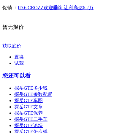
促销 ：
ID.6 CROZZ欢迎垂询 让利高达6.2万
暂无报价
获取底价
置换
试驾
您还可以看
探岳GTE多少钱
探岳GTE参数配置
探岳GTE车图
探岳GTE文章
探岳GTE保养
探岳GTE二手车
探岳GTE论坛
探岳GTE怎么样