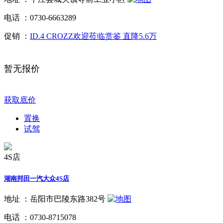
电话 ：
0730-6663289
促销 ：
ID.4 CROZZ欢迎莅临赏鉴 直降5.6万
暂无报价
获取底价
置换
试驾
4S店
湖南邦田一汽大众4S店
地址 ：
岳阳市巴陵东路382号
电话 ：
0730-8715078