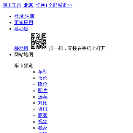
网上车市
北京
[切换]
全部城市>>
登录
注册
更多应用
移动版
移动版
扫一扫，直接在手机上打开
网站地图
车市频道
车型
报价
降价
图片
选车
对比
资讯
商家
视频
独家