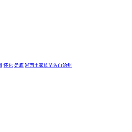
州
怀化
娄底
湘西土家族苗族自治州