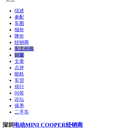
综述
参配
车图
报价
降价
经销商
车主价格
销量
文章
点评
能耗
车贷
排行
问答
论坛
保养
二手车
深圳
电动MINI COOPER经销商