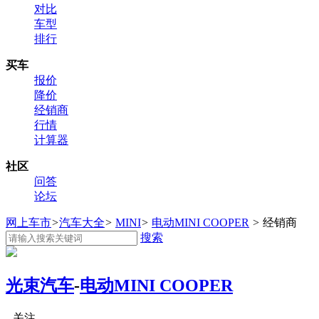
对比
车型
排行
买车
报价
降价
经销商
行情
计算器
社区
问答
论坛
网上车市
>
汽车大全
>
MINI
>
电动MINI COOPER
>
经销商
搜索
光束汽车
-
电动MINI COOPER
关注