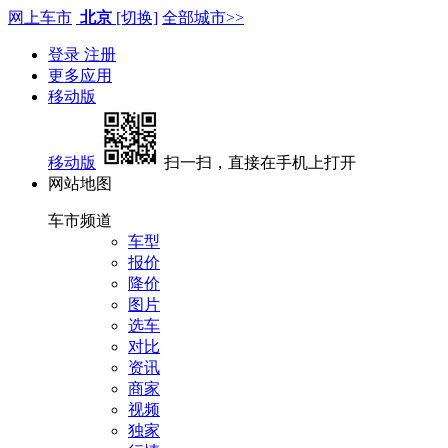
网上车市
北京
[切换]
全部城市>>
登录
注册
更多应用
移动版
移动版
扫一扫，直接在手机上打开
网站地图
车市频道
车型
报价
降价
图片
选车
对比
资讯
商家
视频
独家