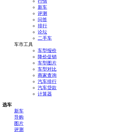
行情
新车
评测
问答
排行
论坛
二手车
车市工具
车型报价
降价促销
车型图片
车型对比
商家查询
汽车排行
汽车贷款
计算器
选车
新车
导购
图片
评测