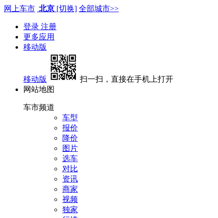
网上车市
北京
[切换]
全部城市>>
登录
注册
更多应用
移动版
移动版
扫一扫，直接在手机上打开
网站地图
车市频道
车型
报价
降价
图片
选车
对比
资讯
商家
视频
独家