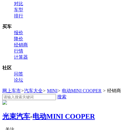
对比
车型
排行
买车
报价
降价
经销商
行情
计算器
社区
问答
论坛
网上车市
>
汽车大全
>
MINI
>
电动MINI COOPER
>
经销商
搜索
光束汽车
-
电动MINI COOPER
关注