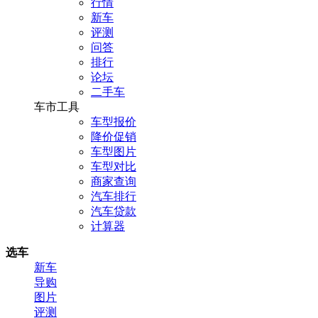
行情
新车
评测
问答
排行
论坛
二手车
车市工具
车型报价
降价促销
车型图片
车型对比
商家查询
汽车排行
汽车贷款
计算器
选车
新车
导购
图片
评测