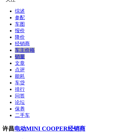
综述
参配
车图
报价
降价
经销商
车主价格
销量
文章
点评
能耗
车贷
排行
问答
论坛
保养
二手车
许昌
电动MINI COOPER经销商