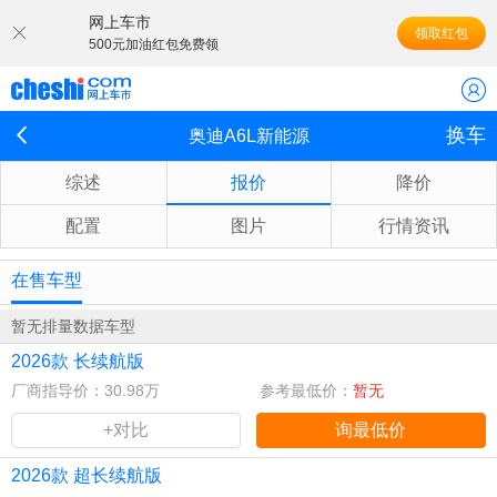
网上车市
领取红包
500元加油红包免费领
换车
奥迪A6L新能源
综述
报价
降价
配置
图片
行情资讯
在售车型
暂无排量数据车型
2026款 长续航版
厂商指导价：30.98万
参考最低价：
暂无
+对比
询最低价
2026款 超长续航版