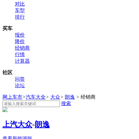
对比
车型
排行
买车
报价
降价
经销商
行情
计算器
社区
问答
论坛
网上车市
>
汽车大全
>
大众
>
朗逸
>
经销商
搜索
上汽大众
-
朗逸
查看新能源版