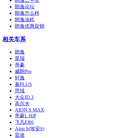
朗逸二手车
朗逸论坛
朗逸怎么样
朗逸油耗
朗逸优惠促销
相关车系
朗逸
星瑞
帝豪
威朗Pro
轩逸
秦PLUS
思域
大众ID.3
高尔夫
AION S MAX
帝豪L HiP
飞凡ER6
Aion S(埃安S)
雷凌