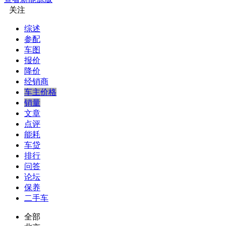
关注
综述
参配
车图
报价
降价
经销商
车主价格
销量
文章
点评
能耗
车贷
排行
问答
论坛
保养
二手车
全部