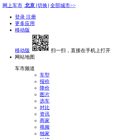
网上车市
北京
[切换]
全部城市>>
登录
注册
更多应用
移动版
移动版
扫一扫，直接在手机上打开
网站地图
车市频道
车型
报价
降价
图片
选车
对比
资讯
商家
视频
独家