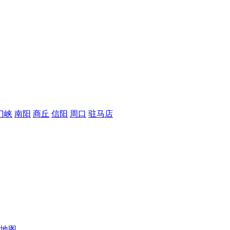
门峡
南阳
商丘
信阳
周口
驻马店