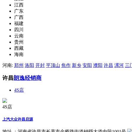
江西
广东
广西
福建
四川
云南
贵州
西藏
海南
河南:
郑州
洛阳
开封
平顶山
焦作
新乡
安阳
濮阳
许昌
漯河
三
许昌
朗逸经销商
4S店
4S店
上汽大众许昌启源
地址 ：
河南省许昌市长葛市金桥路街道钟繇大道中段1001号