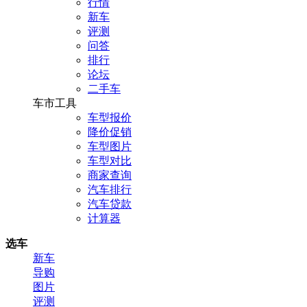
行情
新车
评测
问答
排行
论坛
二手车
车市工具
车型报价
降价促销
车型图片
车型对比
商家查询
汽车排行
汽车贷款
计算器
选车
新车
导购
图片
评测