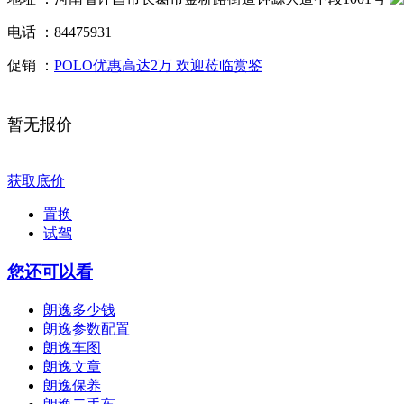
电话 ：
84475931
促销 ：
POLO优惠高达2万 欢迎莅临赏鉴
暂无报价
获取底价
置换
试驾
您还可以看
朗逸多少钱
朗逸参数配置
朗逸车图
朗逸文章
朗逸保养