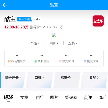
酷宝
酷宝
购车指南
--
分
12.89-18.28万
指导价:12.89-18.28万
外观
内饰
座椅
--
--
--
--
综合输出力
续航里程
快充时间
慢充时间
综合评分
口碑
裸车价
参配
--
--
--
--
综述
文章
参配
图片
经销商
点评
降价