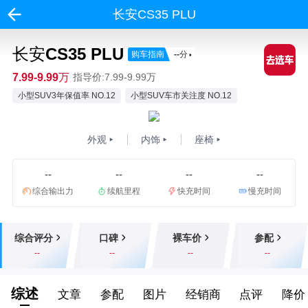
长安CS35 PLU
长安CS35 PLU
购车指南
--
分
7.99-9.99万
指导价:7.99-9.99万
小型SUV3年保值率 NO.12
小型SUV车市关注度 NO.12
外观
内饰
座椅
--
--
--
--
综合输出力
续航里程
快充时间
慢充时间
综合评分
口碑
裸车价
参配
--
--
--
--
综述
文章
参配
图片
经销商
点评
降价