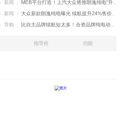
新闻
MEB平台打造！上汽大众将推朗逸纯电“升级版”
新闻
大众新款朗逸纯电曝光 续航提升24%售价超15万元
导购
比自主品牌续航短太多！合资品牌纯电动车有优势吗？
指导价
功能