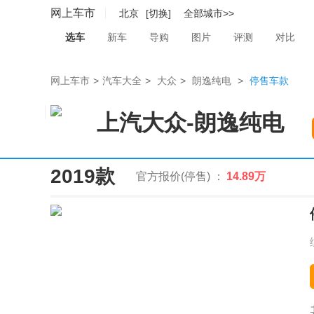
网上车市
北京
[切换]
全部城市>>
选车
新车
导购
图片
评测
对比
网上车市
>
汽车大全
>
大众
>
朗逸纯电
>
停售车款
上汽大众
-
朗逸纯电
2019款
官方报价(停售) ：
14.89万