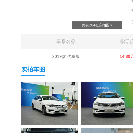
共有204张实拍图 >
车系名称
指导
2019款 优享版
14.89
实拍车图