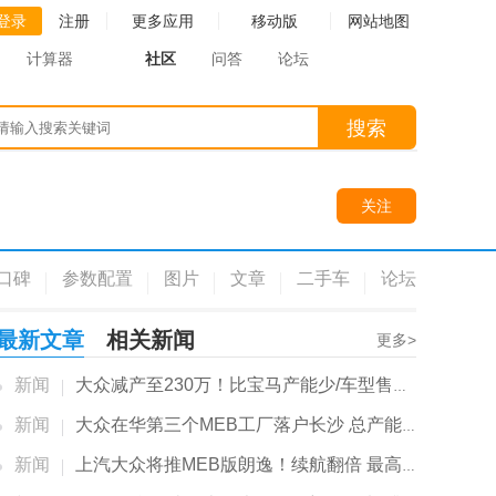
登录
注册
更多应用
移动版
网站地图
计算器
社区
问答
论坛
搜索
关注
口碑
参数配置
图片
文章
二手车
论坛
最新文章
相关新闻
更多>
新闻
大众减产至230万！比宝马产能少/车型售价大...
新闻
大众在华第三个MEB工厂落户长沙 总产能达75万辆
新闻
上汽大众将推MEB版朗逸！续航翻倍 最高超600km