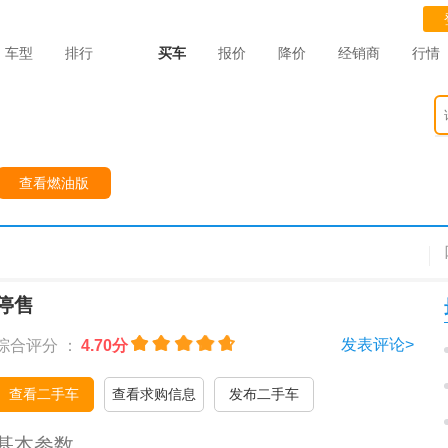
车型
排行
买车
报价
降价
经销商
行情
查看燃油版
停售
发表评论>
综合评分 ：
4.70分
查看二手车
查看求购信息
发布二手车
基本参数