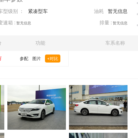
车型级别 ：
紧凑型车
油耗
暂无信息
变速箱 :
排量 :
暂无信息
暂无信息
价
功能
车系名称
万
参配
图片
+对比