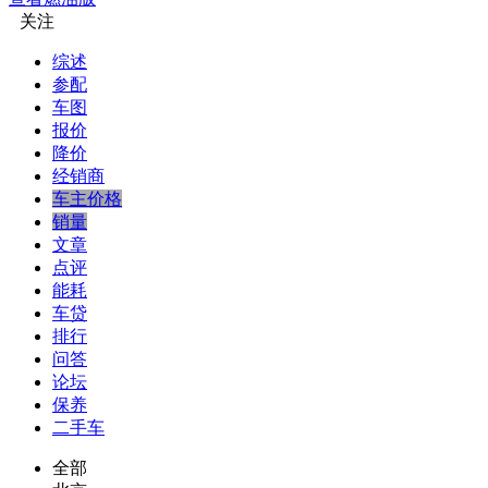
关注
综述
参配
车图
报价
降价
经销商
车主价格
销量
文章
点评
能耗
车贷
排行
问答
论坛
保养
二手车
全部