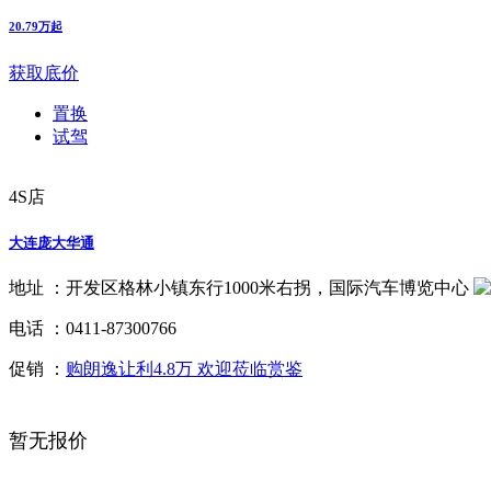
20.79万起
获取底价
置换
试驾
4S店
大连庞大华通
地址 ：
开发区格林小镇东行1000米右拐，国际汽车博览中心
电话 ：
0411-87300766
促销 ：
购朗逸让利4.8万 欢迎莅临赏鉴
暂无报价