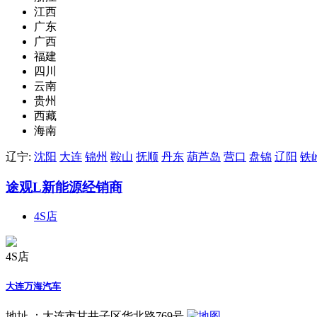
江西
广东
广西
福建
四川
云南
贵州
西藏
海南
辽宁:
沈阳
大连
锦州
鞍山
抚顺
丹东
葫芦岛
营口
盘锦
辽阳
铁
途观L新能源经销商
4S店
4S店
大连万海汽车
地址 ：
大连市甘井子区华北路769号