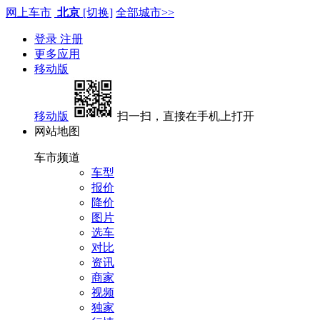
网上车市
北京
[切换]
全部城市>>
登录
注册
更多应用
移动版
移动版
扫一扫，直接在手机上打开
网站地图
车市频道
车型
报价
降价
图片
选车
对比
资讯
商家
视频
独家