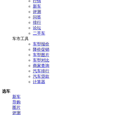
行情
新车
评测
问答
排行
论坛
二手车
车市工具
车型报价
降价促销
车型图片
车型对比
商家查询
汽车排行
汽车贷款
计算器
选车
新车
导购
图片
评测