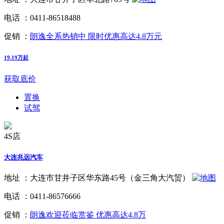
电话 ：
0411-86518488
促销 ：
朗逸全系热销中 限时优惠高达4.8万元
19.19万起
获取底价
置换
试驾
4S店
大连兆远汽车
地址 ：
大连市甘井子区华东路45号（金三角大汽贸）
电话 ：
0411-86576666
促销 ：
朗逸欢迎莅临赏鉴 优惠高达4.8万