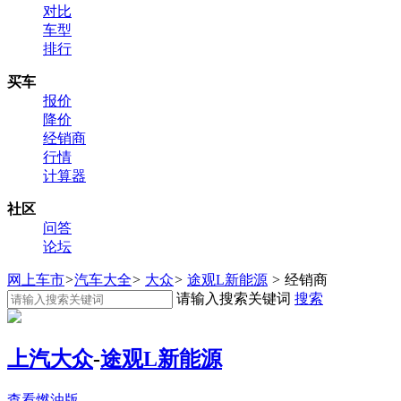
对比
车型
排行
买车
报价
降价
经销商
行情
计算器
社区
问答
论坛
网上车市
>
汽车大全
>
大众
>
途观L新能源
>
经销商
请输入搜索关键词
搜索
上汽大众
-
途观L新能源
查看燃油版