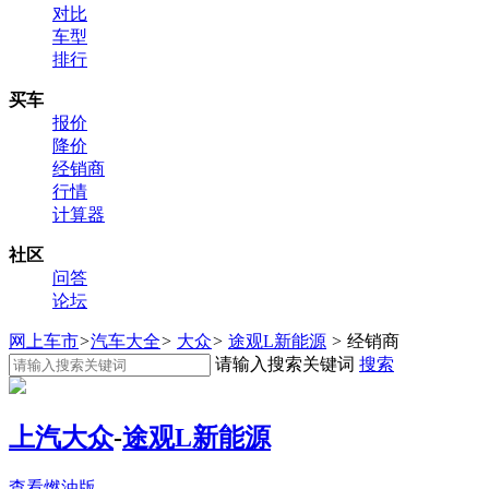
对比
车型
排行
买车
报价
降价
经销商
行情
计算器
社区
问答
论坛
网上车市
>
汽车大全
>
大众
>
途观L新能源
>
经销商
请输入搜索关键词
搜索
上汽大众
-
途观L新能源
查看燃油版