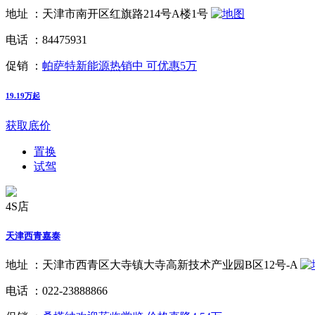
地址 ：
天津市南开区红旗路214号A楼1号
电话 ：
84475931
促销 ：
帕萨特新能源热销中 可优惠5万
19.19万起
获取底价
置换
试驾
4S店
天津西青嘉泰
地址 ：
天津市西青区大寺镇大寺高新技术产业园B区12号-A
电话 ：
022-23888866