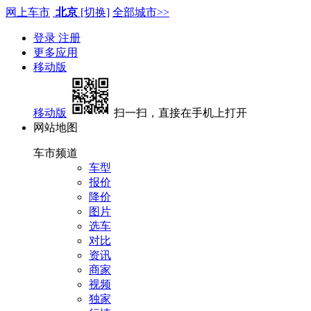
网上车市
北京
[切换]
全部城市>>
登录
注册
更多应用
移动版
移动版
扫一扫，直接在手机上打开
网站地图
车市频道
车型
报价
降价
图片
选车
对比
资讯
商家
视频
独家