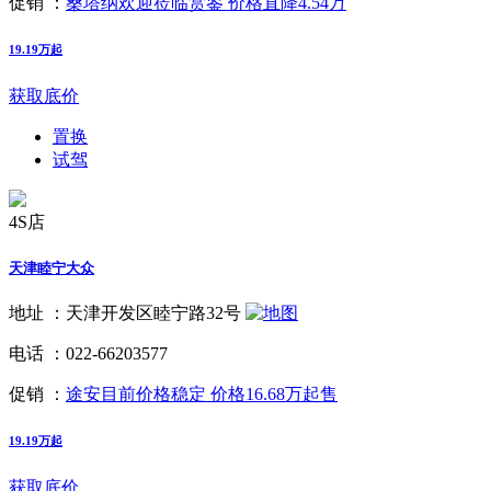
促销 ：
桑塔纳欢迎莅临赏鉴 价格直降4.54万
19.19万起
获取底价
置换
试驾
4S店
天津睦宁大众
地址 ：
天津开发区睦宁路32号
电话 ：
022-66203577
促销 ：
途安目前价格稳定 价格16.68万起售
19.19万起
获取底价