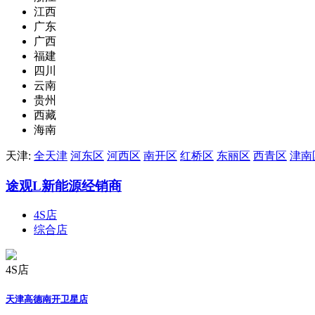
江西
广东
广西
福建
四川
云南
贵州
西藏
海南
天津:
全天津
河东区
河西区
南开区
红桥区
东丽区
西青区
津南
途观L新能源经销商
4S店
综合店
4S店
天津高德南开卫星店