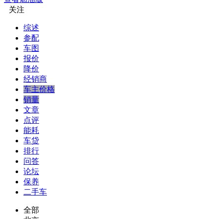
关注
综述
参配
车图
报价
降价
经销商
车主价格
销量
文章
点评
能耗
车贷
排行
问答
论坛
保养
二手车
全部