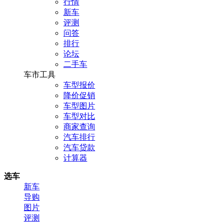
行情
新车
评测
问答
排行
论坛
二手车
车市工具
车型报价
降价促销
车型图片
车型对比
商家查询
汽车排行
汽车贷款
计算器
选车
新车
导购
图片
评测