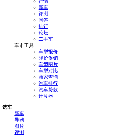
行情
新车
评测
问答
排行
论坛
二手车
车市工具
车型报价
降价促销
车型图片
车型对比
商家查询
汽车排行
汽车贷款
计算器
选车
新车
导购
图片
评测