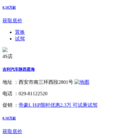
8.58万起
获取底价
置换
试驾
4S店
吉利汽车陕西星海
地址 ：
西安市南三环西段2801号
电话 ：
029-81122520
促销 ：
帝豪L HiP限时优惠2.3万 可试乘试驾
8.58万起
获取底价