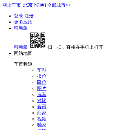
网上车市
北京
[切换]
全部城市>>
登录
注册
更多应用
移动版
移动版
扫一扫，直接在手机上打开
网站地图
车市频道
车型
报价
降价
图片
选车
对比
资讯
商家
视频
独家