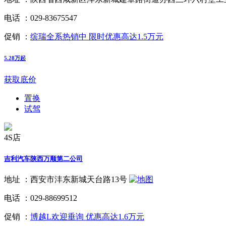
电话 ：
029-83675547
促销 ：
缤瑞全系热销中 限时优惠高达1.5万元
5.28万起
获取底价
置换
试驾
4S店
吉利汽车陕西万顺第二公司
地址 ：
西安市沣东新城天台路13号
电话 ：
029-88699512
促销 ：
博越L欢迎垂询 优惠高达1.6万元