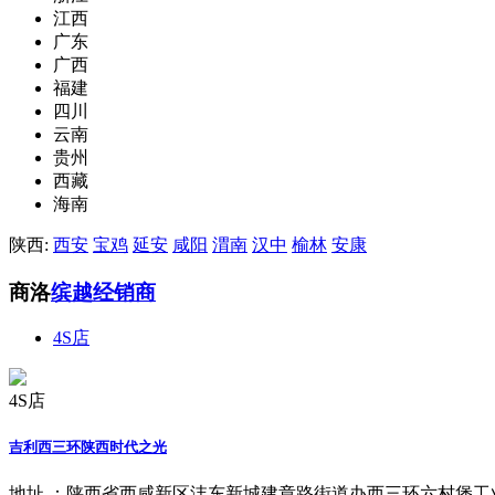
江西
广东
广西
福建
四川
云南
贵州
西藏
海南
陕西:
西安
宝鸡
延安
咸阳
渭南
汉中
榆林
安康
商洛
缤越经销商
4S店
4S店
吉利西三环陕西时代之光
地址 ：
陕西省西咸新区沣东新城建章路街道办西三环六村堡工