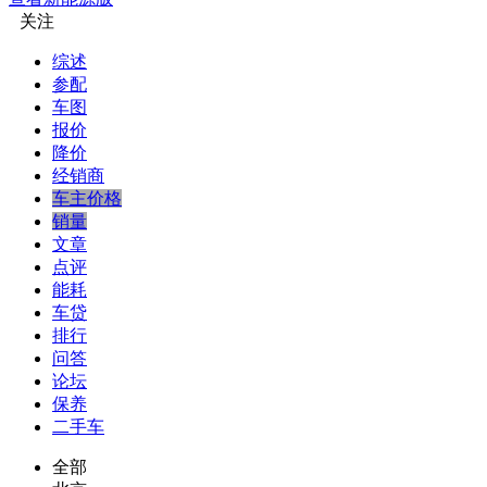
关注
综述
参配
车图
报价
降价
经销商
车主价格
销量
文章
点评
能耗
车贷
排行
问答
论坛
保养
二手车
全部