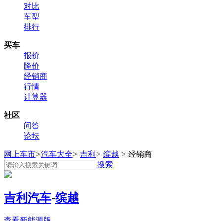
对比
车型
排行
买车
报价
降价
经销商
行情
计算器
社区
问答
论坛
网上车市
>
汽车大全
>
吉利
>
缤越
>
经销商
搜索
吉利汽车
-
缤越
查看新能源版