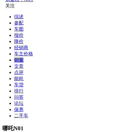
关注
综述
参配
车图
报价
降价
经销商
车主价格
销量
文章
点评
能耗
车贷
排行
问答
论坛
保养
二手车
哪吒N01