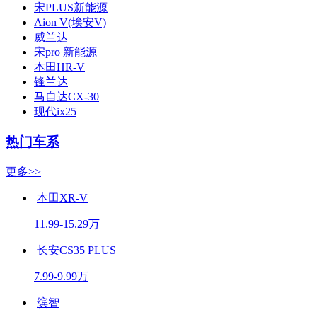
宋PLUS新能源
Aion V(埃安V)
威兰达
宋pro 新能源
本田HR-V
锋兰达
马自达CX-30
现代ix25
热门车系
更多>>
本田XR-V
11.99-15.29万
长安CS35 PLUS
7.99-9.99万
缤智