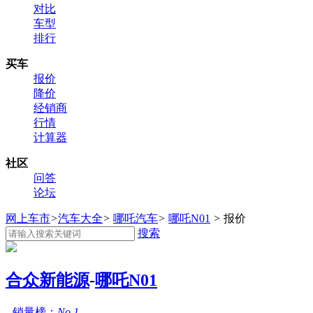
对比
车型
排行
买车
报价
降价
经销商
行情
计算器
社区
问答
论坛
网上车市
>
汽车大全
>
哪吒汽车
>
哪吒N01
>
报价
搜索
合众新能源
-
哪吒N01
销量榜：
No.1