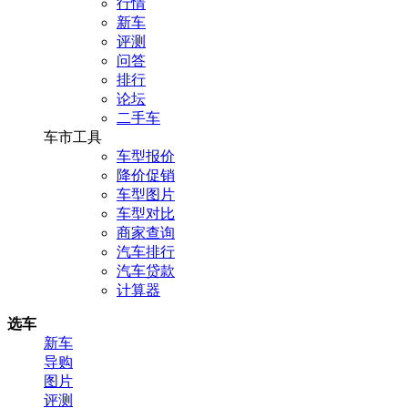
行情
新车
评测
问答
排行
论坛
二手车
车市工具
车型报价
降价促销
车型图片
车型对比
商家查询
汽车排行
汽车贷款
计算器
选车
新车
导购
图片
评测