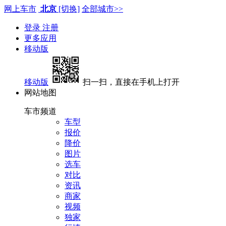
网上车市
北京
[切换]
全部城市>>
登录
注册
更多应用
移动版
移动版
扫一扫，直接在手机上打开
网站地图
车市频道
车型
报价
降价
图片
选车
对比
资讯
商家
视频
独家