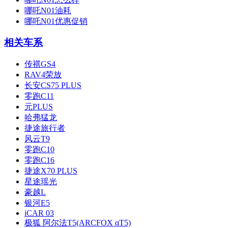
哪吒N01油耗
哪吒N01优惠促销
相关车系
传祺GS4
RAV4荣放
长安CS75 PLUS
零跑C11
元PLUS
哈弗猛龙
捷途旅行者
风云T9
零跑C10
零跑C16
捷途X70 PLUS
星途瑶光
豪越L
银河E5
iCAR 03
极狐 阿尔法T5(ARCFOX αT5)