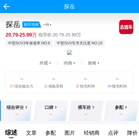
探岳
探岳
购车指南
--
分
20.79-25.99万
指导价:20.79-25.99万
中型SUV3年保值率 NO.9
中型SUV车市关注度 NO.19
外观
内饰
座椅
--
--
--
--
综合输出力
续航里程
快充时间
慢充时间
综合评分
口碑
裸车价
参配
--
--
--
--
综述
文章
参配
图片
经销商
点评
降价