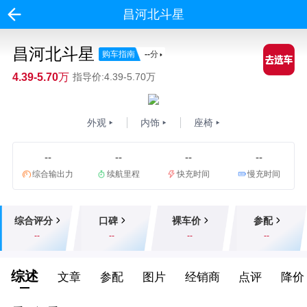
昌河北斗星
昌河北斗星
购车指南
--
分
4.39-5.70万
指导价:4.39-5.70万
外观
内饰
座椅
--
--
--
--
综合输出力
续航里程
快充时间
慢充时间
综合评分
口碑
裸车价
参配
--
--
--
--
综述
文章
参配
图片
经销商
点评
降价