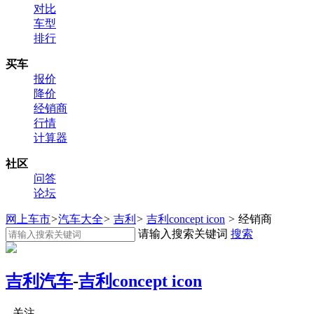
对比
车型
排行
买车
报价
降价
经销商
行情
计算器
社区
问答
论坛
网上车市
>
汽车大全
>
吉利
>
吉利concept icon
>
经销商
请输入搜索关键词
搜索
吉利汽车
-
吉利concept icon
关注