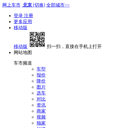
网上车市
北京
[切换]
全部城市>>
登录
注册
更多应用
移动版
移动版
扫一扫，直接在手机上打开
网站地图
车市频道
车型
报价
降价
图片
选车
对比
资讯
商家
视频
独家