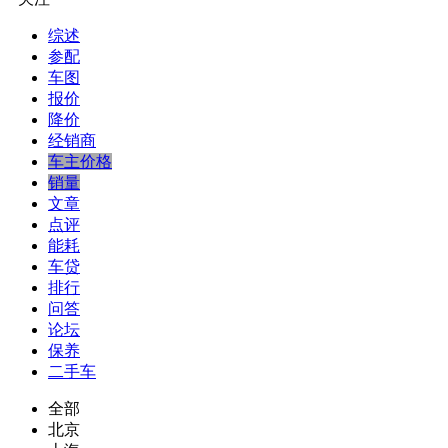
综述
参配
车图
报价
降价
经销商
车主价格
销量
文章
点评
能耗
车贷
排行
问答
论坛
保养
二手车
全部
北京