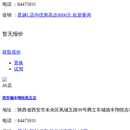
电话 ：
84475931
促销 ：
星越L店内优惠高达8000元 欢迎垂询
暂无报价
获取底价
置换
试驾
4S店
西安德丰翔悦凤五店
地址 ：
陕西省西安市未央区凤城五路99号腾立车城德丰翔悦吉
电话 ：
84475931