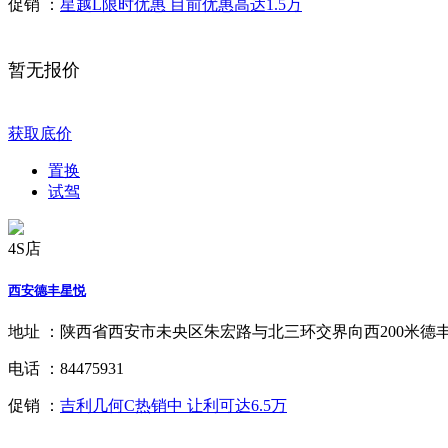
促销 ：
星越L限时优惠 目前优惠高达1.5万
暂无报价
获取底价
置换
试驾
4S店
西安德丰星悦
地址 ：
陕西省西安市未央区朱宏路与北三环交界向西200米德丰
电话 ：
84475931
促销 ：
吉利几何C热销中 让利可达6.5万