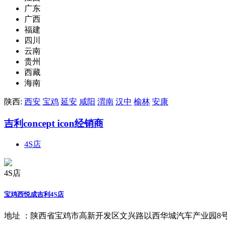
广东
广西
福建
四川
云南
贵州
西藏
海南
陕西:
西安
宝鸡
延安
咸阳
渭南
汉中
榆林
安康
吉利concept icon经销商
4S店
4S店
宝鸡西悦成吉利4S店
地址 ：
陕西省宝鸡市高新开发区文兴路以西华城汽车产业园8