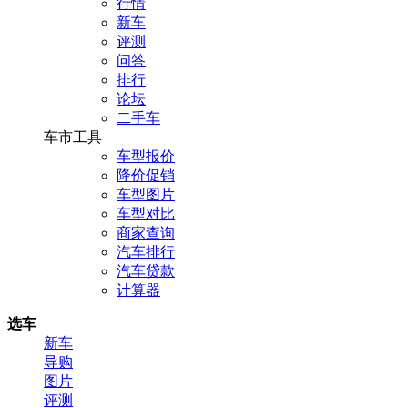
行情
新车
评测
问答
排行
论坛
二手车
车市工具
车型报价
降价促销
车型图片
车型对比
商家查询
汽车排行
汽车贷款
计算器
选车
新车
导购
图片
评测