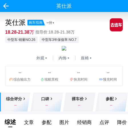
英仕派
英仕派
购车指南
--
分
18.28-21.38万
指导价:18.28-21.38万
中型车 销量NO.26
中型车3年保值率 NO.7
外观
内饰
座椅
--
--
--
--
综合输出力
续航里程
快充时间
慢充时间
综合评分
口碑
裸车价
参配
--
--
--
--
综述
文章
参配
图片
经销商
点评
降价