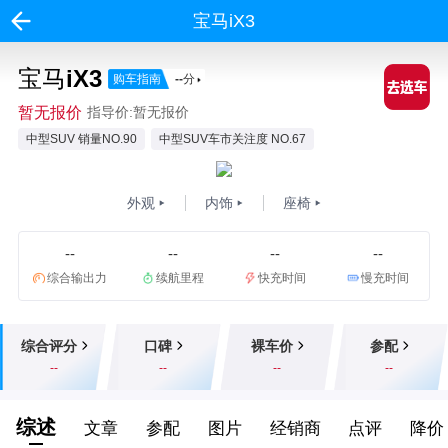
宝马iX3
宝马iX3
购车指南
--
分
暂无报价
指导价:暂无报价
中型SUV 销量NO.90
中型SUV车市关注度 NO.67
外观
内饰
座椅
--
--
--
--
综合输出力
续航里程
快充时间
慢充时间
综合评分
口碑
裸车价
参配
--
--
--
--
综述
文章
参配
图片
经销商
点评
降价