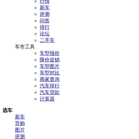
行情
新车
评测
问答
排行
论坛
二手车
车市工具
车型报价
降价促销
车型图片
车型对比
商家查询
汽车排行
汽车贷款
计算器
选车
新车
导购
图片
评测