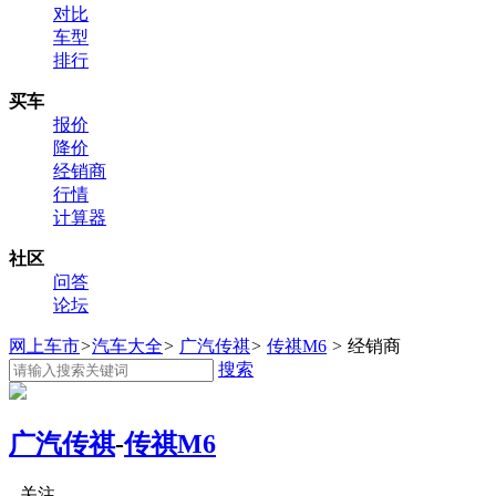
对比
车型
排行
买车
报价
降价
经销商
行情
计算器
社区
问答
论坛
网上车市
>
汽车大全
>
广汽传祺
>
传祺M6
>
经销商
搜索
广汽传祺
-
传祺M6
关注