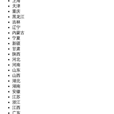
上海
天津
重庆
黑龙江
吉林
辽宁
内蒙古
宁夏
新疆
甘肃
陕西
河北
河南
山东
山西
湖北
湖南
安徽
江苏
浙江
江西
广东