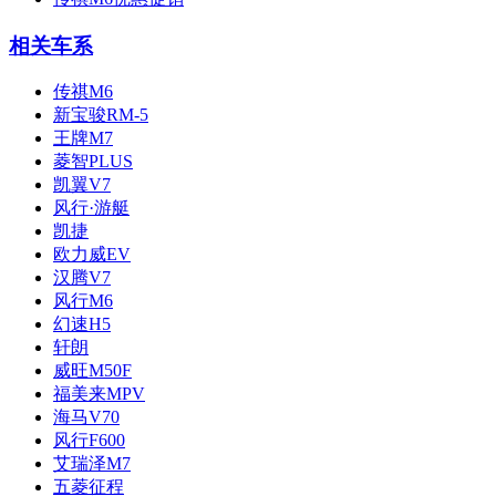
相关车系
传祺M6
新宝骏RM-5
王牌M7
菱智PLUS
凯翼V7
风行·游艇
凯捷
欧力威EV
汉腾V7
风行M6
幻速H5
轩朗
威旺M50F
福美来MPV
海马V70
风行F600
艾瑞泽M7
五菱征程