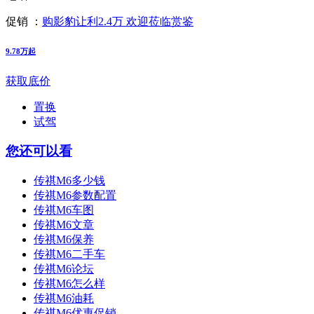
促销 ：
购影豹让利2.4万 欢迎莅临赏鉴
9.78万起
获取底价
置换
试驾
您还可以看
传祺M6多少钱
传祺M6参数配置
传祺M6车图
传祺M6文章
传祺M6保养
传祺M6二手车
传祺M6论坛
传祺M6怎么样
传祺M6油耗
传祺M6优惠促销