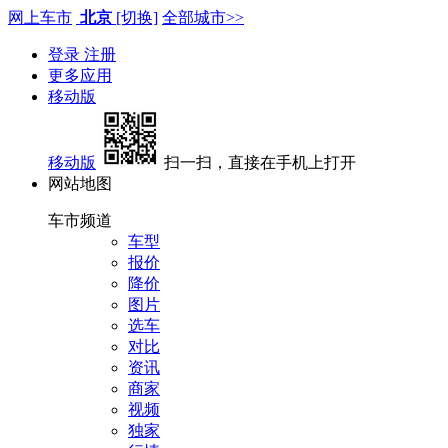
网上车市
北京
[切换]
全部城市>>
登录
注册
更多应用
移动版
移动版
扫一扫，直接在手机上打开
网站地图
车市频道
车型
报价
降价
图片
选车
对比
资讯
商家
视频
独家