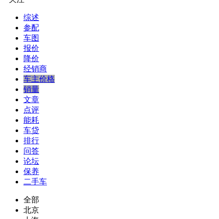
综述
参配
车图
报价
降价
经销商
车主价格
销量
文章
点评
能耗
车贷
排行
问答
论坛
保养
二手车
全部
北京