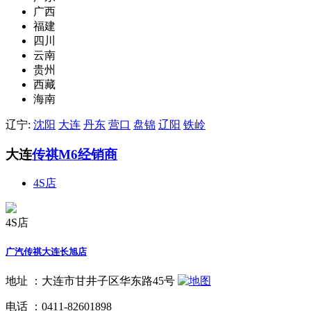
广西
福建
四川
云南
贵州
西藏
海南
辽宁:
沈阳
大连
丹东
营口
盘锦
辽阳
铁岭
大连
传祺M6经销商
4S店
4S店
广汽传祺大连长旭店
地址 ：
大连市甘井子区华东路45号
电话 ：
0411-82601898