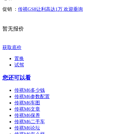
促销 ：
传祺GS8让利高达1万 欢迎垂询
暂无报价
获取底价
置换
试驾
您还可以看
传祺M6多少钱
传祺M6参数配置
传祺M6车图
传祺M6文章
传祺M6保养
传祺M6二手车
传祺M6论坛