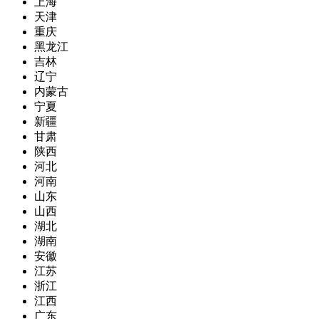
上海
天津
重庆
黑龙江
吉林
辽宁
内蒙古
宁夏
新疆
甘肃
陕西
河北
河南
山东
山西
湖北
湖南
安徽
江苏
浙江
江西
广东