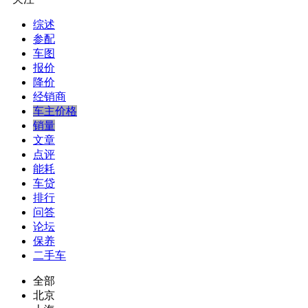
综述
参配
车图
报价
降价
经销商
车主价格
销量
文章
点评
能耗
车贷
排行
问答
论坛
保养
二手车
全部
北京