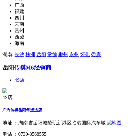
广西
福建
四川
云南
贵州
西藏
海南
湖南:
长沙
株洲
岳阳
常德
郴州
永州
怀化
娄底
岳阳
传祺M6经销商
4S店
4S店
广汽传祺岳阳华运达店
地址 ：
湖南省岳阳城陵矶新港区临港国际汽车城
电话 ：
0730-8568555