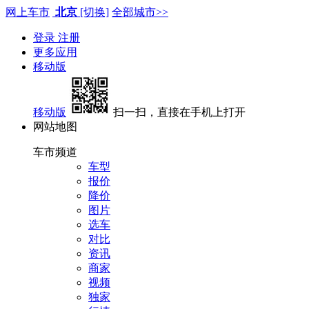
网上车市
北京
[切换]
全部城市>>
登录
注册
更多应用
移动版
移动版
扫一扫，直接在手机上打开
网站地图
车市频道
车型
报价
降价
图片
选车
对比
资讯
商家
视频
独家