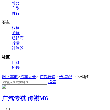
对比
车型
排行
买车
报价
降价
经销商
行情
计算器
社区
问答
论坛
网上车市
>
汽车大全
>
广汽传祺
>
传祺M6
>
经销商
搜索
广汽传祺
-
传祺M6
关注