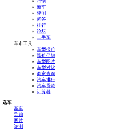
行情
新车
评测
问答
排行
论坛
二手车
车市工具
车型报价
降价促销
车型图片
车型对比
商家查询
汽车排行
汽车贷款
计算器
选车
新车
导购
图片
评测