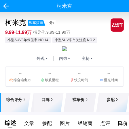
柯米克
柯米克
购车指南
--
分
9.99-11.99万
指导价:9.99-11.99万
小型SUV3年保值率 NO.14
小型SUV车市关注度 NO.2
外观
内饰
座椅
--
--
--
--
综合输出力
续航里程
快充时间
慢充时间
综合评分
口碑
裸车价
参配
--
--
--
--
综述
文章
参配
图片
经销商
点评
降价