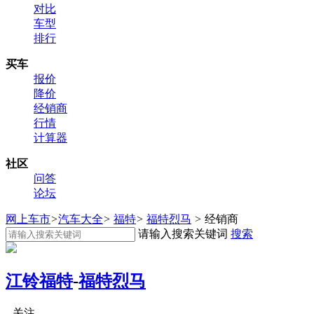
对比
车型
排行
买车
报价
降价
经销商
行情
计算器
社区
问答
论坛
网上车市
>
汽车大全
>
福特
>
福特烈马
>
经销商
请输入搜索关键词
搜索
江铃福特
-
福特烈马
关注