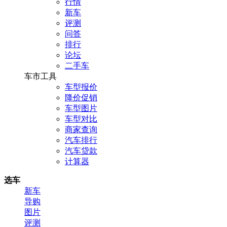
行情
新车
评测
问答
排行
论坛
二手车
车市工具
车型报价
降价促销
车型图片
车型对比
商家查询
汽车排行
汽车贷款
计算器
选车
新车
导购
图片
评测