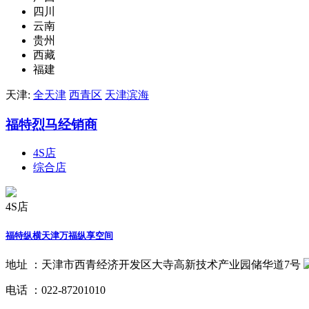
四川
云南
贵州
西藏
福建
天津:
全天津
西青区
天津滨海
福特烈马经销商
4S店
综合店
4S店
福特纵横天津万福纵享空间
地址 ：
天津市西青经济开发区大寺高新技术产业园储华道7号
电话 ：
022-87201010