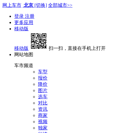
网上车市
北京
[切换]
全部城市>>
登录
注册
更多应用
移动版
移动版
扫一扫，直接在手机上打开
网站地图
车市频道
车型
报价
降价
图片
选车
对比
资讯
商家
视频
独家