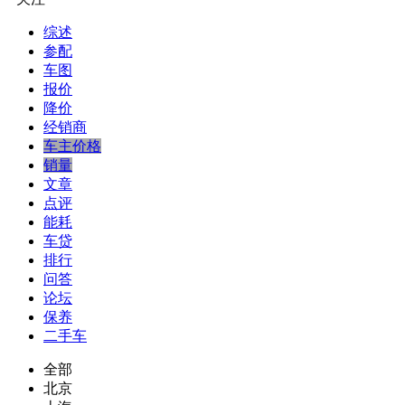
综述
参配
车图
报价
降价
经销商
车主价格
销量
文章
点评
能耗
车贷
排行
问答
论坛
保养
二手车
全部
北京