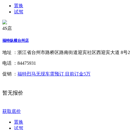
置换
试驾
4S店
福特纵横台州店
地址 ：
浙江省台州市路桥区路南街道迎宾社区西迎宾大道 8号
电话 ：
84475931
促销 ：
福特烈马无现车需预订 目前订金5万
暂无报价
获取底价
置换
试驾