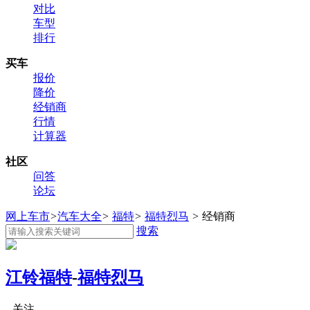
对比
车型
排行
买车
报价
降价
经销商
行情
计算器
社区
问答
论坛
网上车市
>
汽车大全
>
福特
>
福特烈马
>
经销商
搜索
江铃福特
-
福特烈马
关注