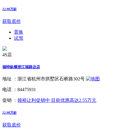
22.98万起
获取底价
置换
试驾
4S店
福特纵横浙江福路达店
地址 ：
浙江省杭州市拱墅区石桥路302号
电话 ：
84475931
促销 ：
领裕让利促销中 目前优惠高达2.55万元
22.98万起
获取底价