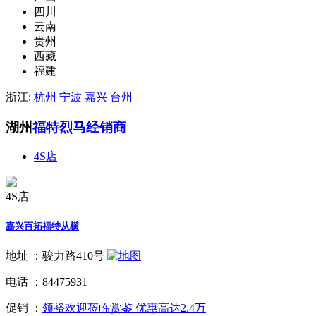
四川
云南
贵州
西藏
福建
浙江:
杭州
宁波
嘉兴
台州
湖州
福特烈马经销商
4S店
4S店
嘉兴百拓福特从横
地址 ：
骏力路410号
电话 ：
84475931
促销 ：
领裕欢迎莅临赏鉴 优惠高达2.4万