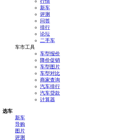
行情
新车
评测
问答
排行
论坛
二手车
车市工具
车型报价
降价促销
车型图片
车型对比
商家查询
汽车排行
汽车贷款
计算器
选车
新车
导购
图片
评测