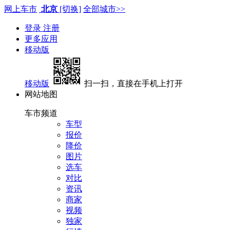
网上车市
北京
[切换]
全部城市>>
登录
注册
更多应用
移动版
移动版
扫一扫，直接在手机上打开
网站地图
车市频道
车型
报价
降价
图片
选车
对比
资讯
商家
视频
独家