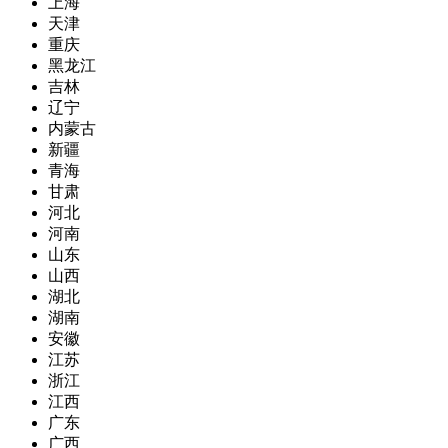
上海
天津
重庆
黑龙江
吉林
辽宁
内蒙古
新疆
青海
甘肃
河北
河南
山东
山西
湖北
湖南
安徽
江苏
浙江
江西
广东
广西