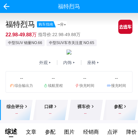
福特烈马
福特烈马
购车指南
--
分
22.98-49.88万
指导价:22.98-49.88万
中型SUV 销量NO.66
中型SUV车市关注度 NO.65
外观
内饰
座椅
--
--
--
--
综合输出力
续航里程
快充时间
慢充时间
综合评分
口碑
裸车价
参配
--
--
--
--
综述
文章
参配
图片
经销商
点评
降价