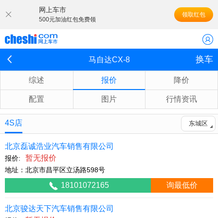
网上车市
领取红包
500元加油红包免费领
换车
马自达CX-8
综述
报价
降价
配置
图片
行情资讯
4S店
东城区
北京磊诚浩业汽车销售有限公司
暂无报价
报价:
地址：北京市昌平区立汤路598号
18101072165
询最低价
北京骏达天下汽车销售有限公司