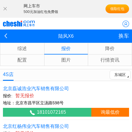
网上车市
领取红包
500元加油红包免费领
换车
陆风X6
综述
报价
降价
配置
图片
行情资讯
4S店
东城区
北京磊诚浩业汽车销售有限公司
暂无报价
报价:
地址：北京市昌平区立汤路598号
18101072165
询最低价
北京红杨伟业汽车销售有限公司