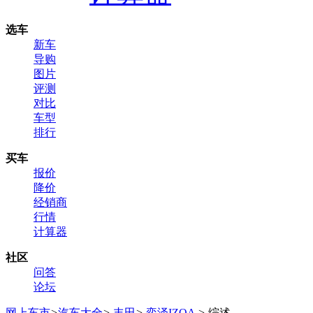
选车
新车
导购
图片
评测
对比
车型
排行
买车
报价
降价
经销商
行情
计算器
社区
问答
论坛
网上车市
>
汽车大全
>
丰田
>
奕泽IZOA
>
综述