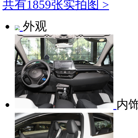
共有1859张实拍图 >
外观
内