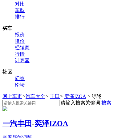
对比
车型
排行
买车
报价
降价
经销商
行情
计算器
社区
问答
论坛
网上车市
>
汽车大全
>
丰田
>
奕泽IZOA
>
综述
请输入搜索关键词
搜索
一汽丰田
-
奕泽IZOA
查看新能源版