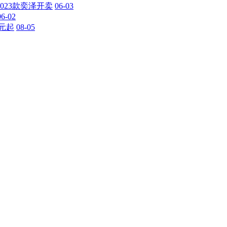
023款奕泽开卖
06-03
06-02
元起
08-05