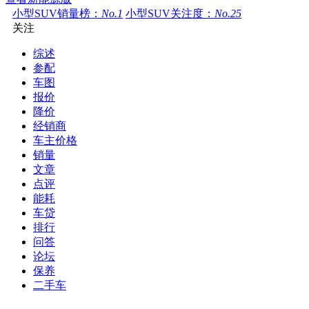
小型SUV销量榜：
No.1
小型SUV关注度：
No.25
关注
综述
参配
车图
报价
降价
经销商
车主价格
销量
文章
点评
能耗
车贷
排行
问答
论坛
保养
二手车