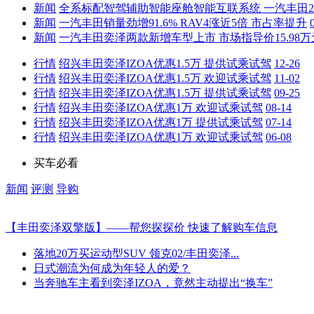
新闻
全系标配智驾辅助智能座舱智能互联系统 一汽丰田2
新闻
一汽丰田销量劲增91.6% RAV4涨近5倍 市占率提升
新闻
一汽丰田奕泽两款新增车型上市 市场指导价15.98万
行情
绍兴丰田奕泽IZOA优惠1.5万 提供试乘试驾
12-26
行情
绍兴丰田奕泽IZOA优惠1.5万 欢迎试乘试驾
11-02
行情
绍兴丰田奕泽IZOA优惠1.5万 提供试乘试驾
09-25
行情
绍兴丰田奕泽IZOA优惠1万 欢迎试乘试驾
08-14
行情
绍兴丰田奕泽IZOA优惠1万 提供试乘试驾
07-14
行情
绍兴丰田奕泽IZOA优惠1万 欢迎试乘试驾
06-08
买车必看
新闻
评测
导购
【丰田奕泽双擎版】——帮您探探价 快速了解购车信息
落地20万买运动型SUV 领克02/丰田奕泽...
日式潮流为何成为年轻人的爱？
当奔驰车主看到奕泽IZOA，竟然主动提出“换车”