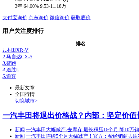
3年
64.00%
9.53-11.18万
支付宝询价
京东询价
微信询价
获取底价
用户关注度排行
排名
1.
本田XR-V
2.
马自达CX-5
3.
智跑
4.
途胜L
5.
逍客
最新文章
全国行情
切换城市>
一汽丰田将退出价格战？内部：坚定价值长期
新闻
一汽丰田大幅减产-去库存 最长积压16个月 降10万
新闻
一汽丰田连续5个月大幅减产！官方：帮经销商去库