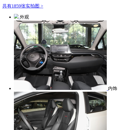
共有1859张实拍图 >
外观
内饰