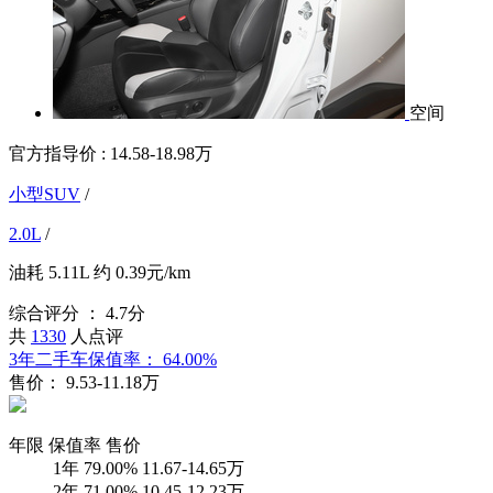
空间
官方指导价 :
14.58-18.98万
小型SUV
/
2.0L
/
油耗
5.11L
约
0.39元/km
综合评分 ：
4.7分
共
1330
人点评
3年二手车保值率：
64.00%
售价：
9.53-11.18万
年限
保值率
售价
1年
79.00%
11.67-14.65万
2年
71.00%
10.45-12.23万