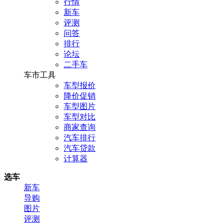
行情
新车
评测
问答
排行
论坛
二手车
车市工具
车型报价
降价促销
车型图片
车型对比
商家查询
汽车排行
汽车贷款
计算器
选车
新车
导购
图片
评测