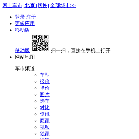
网上车市
北京
[切换]
全部城市>>
登录
注册
更多应用
移动版
移动版
扫一扫，直接在手机上打开
网站地图
车市频道
车型
报价
降价
图片
选车
对比
资讯
商家
视频
独家