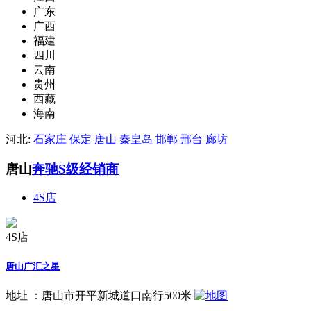
广东
广西
福建
四川
云南
贵州
西藏
海南
河北:
石家庄
保定
唐山
秦皇岛
邯郸
邢台
廊坊
唐山
奔驰S级经销商
4S店
4S店
唐山广汇之星
地址 ：
唐山市开平新城道口南行500米