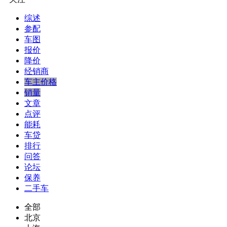
综述
参配
车图
报价
降价
经销商
车主价格
销量
文章
点评
能耗
车贷
排行
问答
论坛
保养
二手车
全部
北京