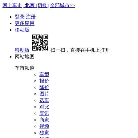
网上车市
北京
[切换]
全部城市>>
登录
注册
更多应用
移动版
移动版
扫一扫，直接在手机上打开
网站地图
车市频道
车型
报价
降价
图片
选车
对比
资讯
商家
视频
独家