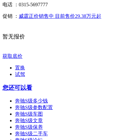
电话 ：
0315-5697777
促销 ：
威霆正价销售中 目前售价29.38万元起
暂无报价
获取底价
置换
试驾
您还可以看
奔驰S级多少钱
奔驰S级参数配置
奔驰S级车图
奔驰S级文章
奔驰S级保养
奔驰S级二手车