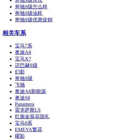
奔驰S级论坛
奔驰S级怎么样
奔驰S级油耗
奔驰S级优惠促销
相关车系
宝马7系
奥迪A8
宝马X7
迈巴赫S级
幻影
奔驰S级
飞驰
奥迪A8新能源
奥迪S8
Panamera
雷克萨斯LS
红旗金葵花国礼
宝马8系
EMEYA繁花
曜影