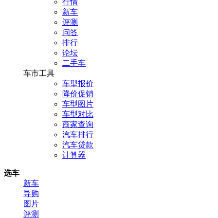
行情
新车
评测
问答
排行
论坛
二手车
车市工具
车型报价
降价促销
车型图片
车型对比
商家查询
汽车排行
汽车贷款
计算器
选车
新车
导购
图片
评测