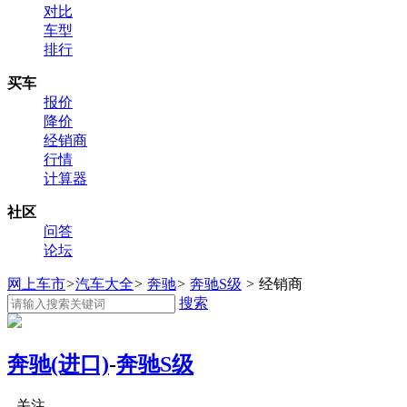
对比
车型
排行
买车
报价
降价
经销商
行情
计算器
社区
问答
论坛
网上车市
>
汽车大全
>
奔驰
>
奔驰S级
>
经销商
搜索
奔驰(进口)
-
奔驰S级
关注