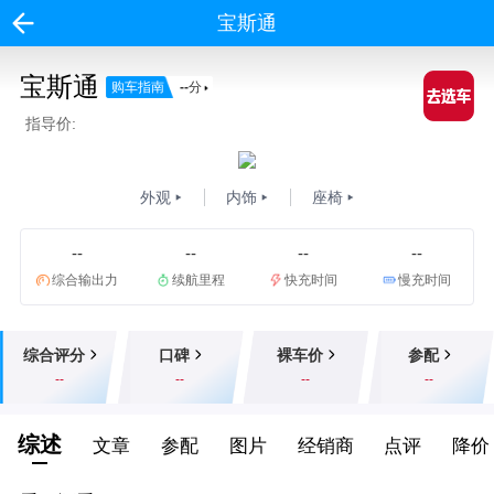
宝斯通
宝斯通
购车指南
--
分
指导价:
外观
内饰
座椅
--
--
--
--
综合输出力
续航里程
快充时间
慢充时间
综合评分
口碑
裸车价
参配
--
--
--
--
综述
文章
参配
图片
经销商
点评
降价