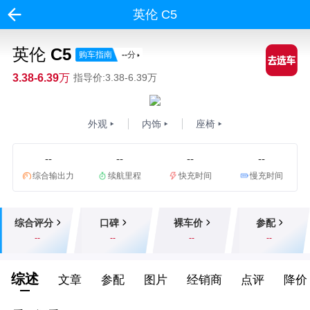
英伦 C5
英伦 C5
购车指南
--
分
3.38-6.39万
指导价:3.38-6.39万
外观
内饰
座椅
--
--
--
--
综合输出力
续航里程
快充时间
慢充时间
综合评分
口碑
裸车价
参配
--
--
--
--
综述
文章
参配
图片
经销商
点评
降价