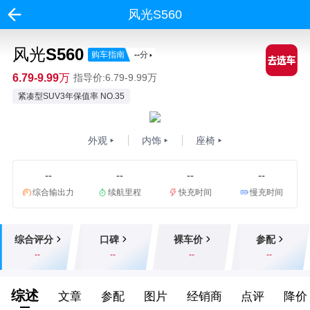
风光S560
风光S560
购车指南
--
分
6.79-9.99万
指导价:6.79-9.99万
紧凑型SUV3年保值率 NO.35
外观
内饰
座椅
--
--
--
--
综合输出力
续航里程
快充时间
慢充时间
综合评分
口碑
裸车价
参配
--
--
--
--
综述
文章
参配
图片
经销商
点评
降价