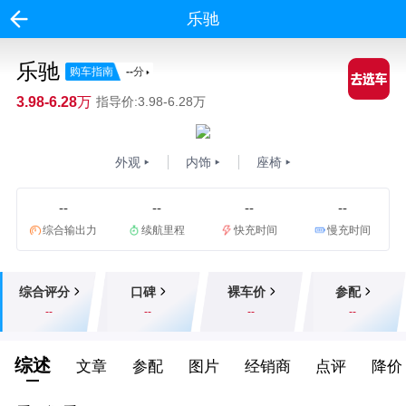
乐驰
乐驰
购车指南
--
分
3.98-6.28万
指导价:3.98-6.28万
外观
内饰
座椅
--
--
--
--
综合输出力
续航里程
快充时间
慢充时间
综合评分
口碑
裸车价
参配
--
--
--
--
综述
文章
参配
图片
经销商
点评
降价