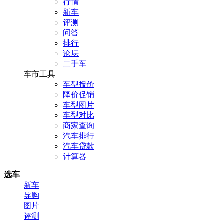
行情
新车
评测
问答
排行
论坛
二手车
车市工具
车型报价
降价促销
车型图片
车型对比
商家查询
汽车排行
汽车贷款
计算器
选车
新车
导购
图片
评测