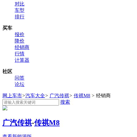
对比
车型
排行
买车
报价
降价
经销商
行情
计算器
社区
问答
论坛
网上车市
>
汽车大全
>
广汽传祺
>
传祺M8
>
经销商
搜索
广汽传祺
-
传祺M8
查看新能源版