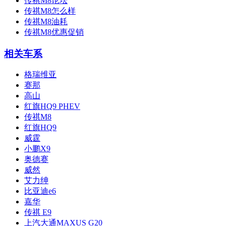
传祺M8论坛
传祺M8怎么样
传祺M8油耗
传祺M8优惠促销
相关车系
格瑞维亚
赛那
高山
红旗HQ9 PHEV
传祺M8
红旗HQ9
威霆
小鹏X9
奥德赛
威然
艾力绅
比亚迪e6
嘉华
传祺 E9
上汽大通MAXUS G20