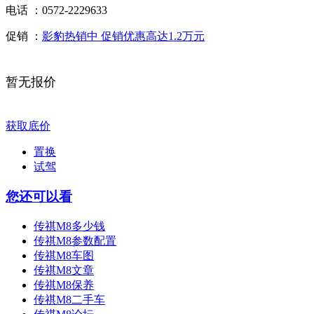
电话 ：
0572-2229633
促销 ：
影豹热销中 促销优惠高达1.2万元
暂无报价
获取底价
置换
试驾
您还可以看
传祺M8多少钱
传祺M8参数配置
传祺M8车图
传祺M8文章
传祺M8保养
传祺M8二手车