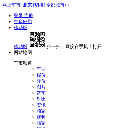
网上车市
北京
[切换]
全部城市>>
登录
注册
更多应用
移动版
移动版
扫一扫，直接在手机上打开
网站地图
车市频道
车型
报价
降价
图片
选车
对比
资讯
商家
视频
独家