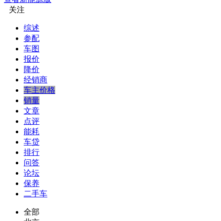
关注
综述
参配
车图
报价
降价
经销商
车主价格
销量
文章
点评
能耗
车贷
排行
问答
论坛
保养
二手车
全部