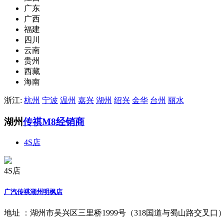
广东
广西
福建
四川
云南
贵州
西藏
海南
浙江:
杭州
宁波
温州
嘉兴
湖州
绍兴
金华
台州
丽水
湖州
传祺M8经销商
4S店
4S店
广汽传祺湖州明枫店
地址 ：
湖州市吴兴区三里桥1999号（318国道与蜀山路交叉口